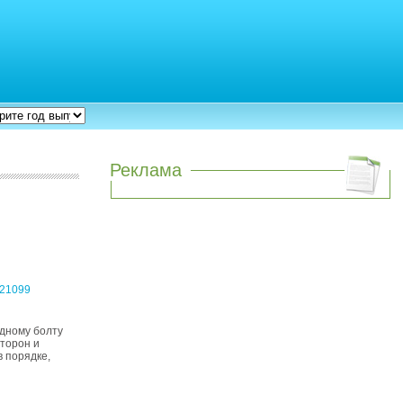
Реклама
дному болту
сторон и
в порядке,