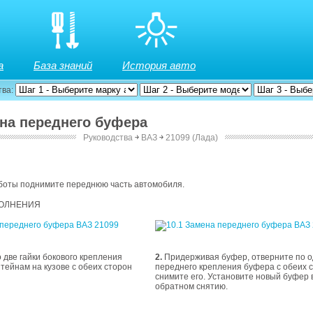
а
База знаний
История авто
тва:
ена переднего буфера
Руководства
￫
ВАЗ
￫
21099 (Лада)
:
аботы поднимите переднюю часть автомобиля.
ОЛНЕНИЯ
 две гайки бокового крепления
2.
Придерживая буфер, отверните по о
тейнам на кузове с обеих сторон
переднего крепления буфера с обеих 
снимите его. Установите новый буфер 
обратном снятию.