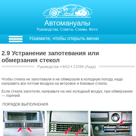
Автомануалы
Руководства. Советы. Схемы. Фото
Нажмите, чтобы открыть меню
2.9 Устранение запотевания или
обмерзания стекол
Руководства
￫
ВАЗ
￫
21099 (Лада)
2.9. Устранение запотевания или обмерзания стекол
Чтобы стекла не запотевали и не обмерзали в холодную погоду, надо
направить все потоки воздуха на ветровое и боковые стекла.
Если стекла запотели, направьте на них холодный воздух, при обмерзании
— горячий.
ПОРЯДОК ВЫПОЛНЕНИЯ