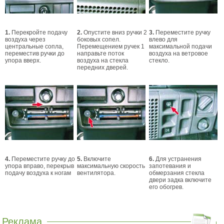
1.
Перекройте подачу
2.
Опустите вниз ручки 2
3.
Переместите ручку
воздуха через
боковых сопел.
влево для
центральные сопла,
Перемещением ручек 1
максимальной подачи
переместив ручки до
направьте поток
воздуха на ветровое
упора вверх.
воздуха на стекла
стекло.
передних дверей.
4.
Переместите ручку до
5.
Включите
6.
Для устранения
упора вправо, перекрыв
максимальную скорость
запотевания и
подачу воздуха к ногам
вентилятора.
обмерзания стекла
двери задка включите
его обогрев.
Реклама