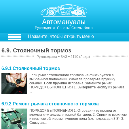
Автомануалы
Руководства. Советы. Схемы. Фото
Нажмите, чтобы открыть меню
6.9. Стояночный тормоз
Руководства
￫
ВАЗ
￫
2110 (Лада)
6.9.1 Стояночный тормоз
Если рычаг стояночного тормоза не фиксируется в
выбранном положении, сначала проверьте пружину
собачки. Если пружина исправна, замените рычаг.
ПОРЯДОК ВЫПОЛНЕНИЯ 1. Выверните кнопку из рычага.
...
6.9.2 Ремонт рычага стояночного тормоза
ПОРЯДОК ВЫПОЛНЕНИЯ 1. Отсоедините провод от
клеммы «–» аккумуляторной батареи. 2. Снимите верхнюю
и нижнюю облицовки туннеля пола (см. подраздел 8.8). 3.
Снизу ав...