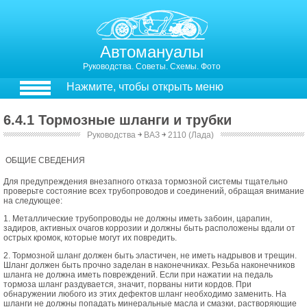
Автомануалы
Руководства. Советы. Схемы. Фото
Нажмите, чтобы открыть меню
6.4.1 Тормозные шланги и трубки
Руководства
￫
ВАЗ
￫
2110 (Лада)
6.5. Тормозные шланги и трубки
6.5.1. Проверка трубопроводов и соединений
ОБЩИЕ СВЕДЕНИЯ
Для предупреждения внезапного отказа тормозной сиcтемы тщательно
проверьте состояние всех трубопроводов и соединений, обращая внимание
на следующее:
1. Металлические трубопроводы не должны иметь забоин, царапин,
задиров, активных очагов коррозии и должны быть расположены вдали от
острых кромок, которые могут их повредить.
2. Тормозной шланг должен быть эластичен, не иметь надрывов и трещин.
Шланг должен быть прочно заделан в наконечниках. Резьба наконечников
шланга не должна иметь повреждений. Если при нажатии на педаль
тормоза шланг раздувается, значит, порваны нити кордов. При
обнаружении любого из этих дефектов шланг необходимо заменить. На
шланги не должны попадать минеральные масла и смазки, растворяющие