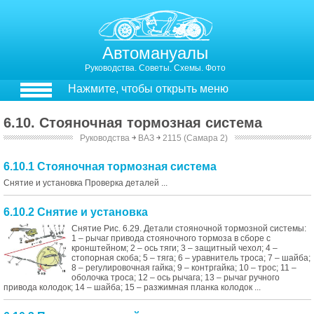
Автомануалы
Руководства. Советы. Схемы. Фото
Нажмите, чтобы открыть меню
6.10. Стояночная тормозная система
Руководства
￫
ВАЗ
￫
2115 (Самара 2)
6.10.1 Стояночная тормозная система
Снятие и установка Проверка деталей ...
6.10.2 Снятие и установка
Снятие Рис. 6.29. Детали стояночной тормозной системы:
1 – рычаг привода стояночного тормоза в сборе с
кронштейном; 2 – ось тяги; 3 – защитный чехол; 4 –
стопорная скоба; 5 – тяга; 6 – уравнитель троса; 7 – шайба;
8 – регулировочная гайка; 9 – контргайка; 10 – трос; 11 –
оболочка троса; 12 – ось рычага; 13 – рычаг ручного
привода колодок; 14 – шайба; 15 – разжимная планка колодок ...