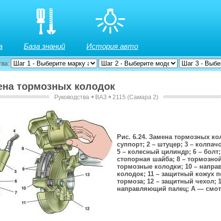
а
База знаний
История авто
тва:
мена тормозных колодок
Руководства
￫
ВАЗ
￫
2115 (Самара 2)
Рис. 6.24. Замена тормозных кол
суппорт; 2 – штуцер; 3 – колпачо
5 – колесный цилиндр; 6 – болт;
стопорная шайба; 8 – тормозной
тормозные колодки; 10 – напр
колодок; 11 – защитный кожух п
тормоза; 12 – защитный чехол; 1
направляющий палец; А — смот