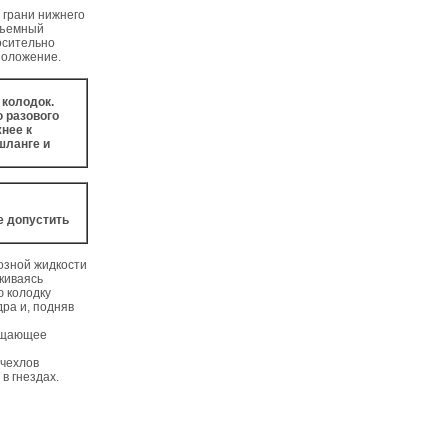
с грани нижнего
азъемный
осительно
положение.
 колодок.
ю разового
нее к
шланге и
е допустить
озной жидкости
лкиваясь
ю колодку
ра и, подняв
ращающее
 чехлов
в гнездах.