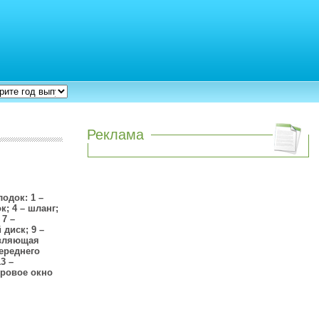
Реклама
одок: 1 –
к; 4 – шланг;
 7 –
 диск; 9 –
авляющая
ереднего
3 –
ровое окно