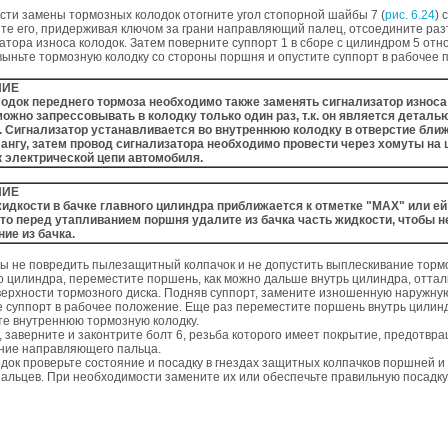
ти замены тормозных колодок отогните угол стопорной шайбы 7 (
рис. 6.24
) 
ите его, придерживая ключом за грани направляющий палец, отсоедините р
атора износа колодок. Затем поверните суппорт 1 в сборе с цилиндром 5 отн
 выньте тормозную колодку со стороны поршня и опустите суппорт в рабочее 
ИЕ
одок переднего тормоза необходимо также заменять сигнализатор износа
ожно запрессовывать в колодку только один раз, т.к. он является деталь
 Сигнализатор устанавливается во внутреннюю колодку в отверстие ближ
нгу, затем провод сигнализатора необходимо провести через хомуты на 
 электрической цепи автомобиля.
ИЕ
идкости в бачке главного цилиндра приближается к отметке "МАХ" или ей
 то перед утапливанием поршня удалите из бачка часть жидкости, чтобы н
ие из бачка.
бы не повредить пылезащитный колпачок и не допустить выплескивание торм
го цилиндра, переместите поршень, как можно дальше внутрь цилиндра, отта
верхности тормозного диска. Подняв суппорт, замените изношенную наружну
е суппорт в рабочее положение. Еще раз переместите поршень внутрь цилинд
те внутреннюю тормозную колодку.
, заверните и законтрите болт 6, резьба которого имеет покрытие, предотв
ние направляющего пальца.
док проверьте состояние и посадку в гнездах защитных колпачков поршней и
льцев. При необходимости замените их или обеспечьте правильную посадку 