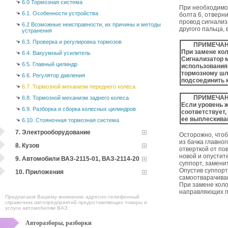
6.0 Тормозная система
При необходимос
6.1. Особенности устройства
болта 6, отверн
провод сигнализ
6.2 Возможные неисправности, их причины и методы
другого пальца,
устранения
6.3. Проверка и регулировка тормозов
ПРИМЕЧАН
При замене кол
6.4. Вакуумный усилитель
Сигнализатор м
6.5. Главный цилиндр
использования.
тормозному шла
6.6. Регулятор давления
подсоединить к
6.7. Тормозной механизм переднего колеса
ПРИМЕЧАН
6.8. Тормозной механизм заднего колеса
Если уровень ж
6.9. Разборка и сборка колесных цилиндров
соответствует,
ее выплескиван
6.10. Стояночная тормозная система
7. Электрооборудование
Осторожно, что
из бачка главно
8. Кузов
отверткой от по
новой и опустит
9. Автомобили ВАЗ-2115-01, ВАЗ-2114-20
суппорт, замени
Опустив суппорт
10. Приложения
самоотварачива
При замене коло
направляющих па
Предлагаем Вашему вниманию адресно-телефонный
справочник автопредприятий предоставляющих товары и
услуги автомобилям ВАЗ:
Авторазборы, разборки