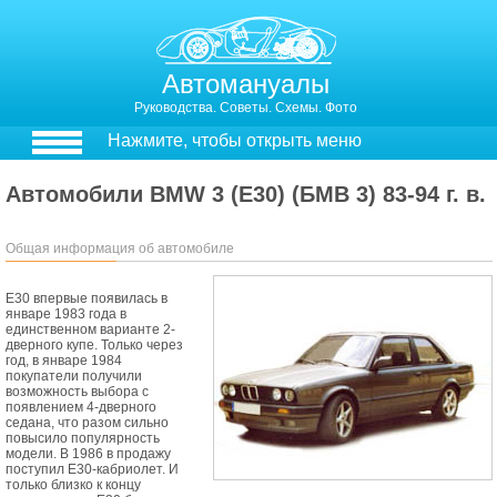
Автомануалы
Руководства. Советы. Схемы. Фото
Нажмите, чтобы открыть меню
Автомобили BMW 3 (E30) (БМВ 3) 83-94 г. в.
Общая информация об автомобиле
E30 впервые появилась в
январе 1983 года в
единственном варианте 2-
дверного купе. Только через
год, в январе 1984
покупатели получили
возможность выбора с
появлением 4-дверного
седана, что разом сильно
повысило популярность
модели. В 1986 в продажу
поступил E30-кабриолет. И
только близко к концу