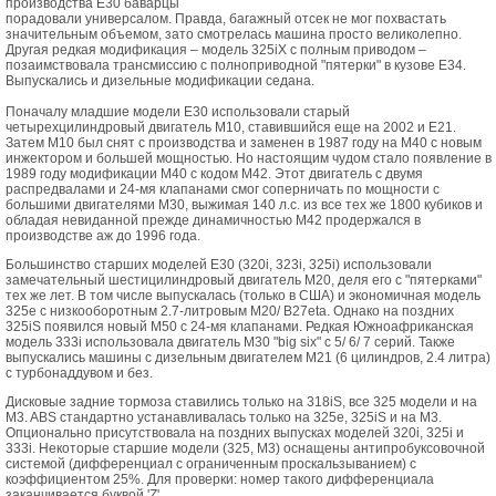
производства E30 баварцы
порадовали универсалом. Правда, багажный отсек не мог похвастать
значительным объемом, зато смотрелась машина просто великолепно.
Другая редкая модификация – модель 325iX с полным приводом –
позаимствовала трансмиссию с полноприводной "пятерки" в кузове Е34.
Выпускались и дизельные модификации седана.
Поначалу младшие модели E30 использовали старый
четырехцилиндровый двигатель M10, ставившийся еще на 2002 и E21.
Затем M10 был снят с производства и заменен в 1987 году на M40 с новым
инжектором и большей мощностью. Но настоящим чудом стало появление в
1989 году модификации M40 с кодом M42. Этот двигатель с двумя
распредвалами и 24-мя клапанами смог соперничать по мощности с
большими двигателями M30, выжимая 140 л.с. из все тех же 1800 кубиков и
обладая невиданной прежде динамичностью M42 продержался в
производстве аж до 1996 года.
Большинство старших моделей E30 (320i, 323i, 325i) использовали
замечательный шестицилиндровый двигатель M20, деля его с "пятерками"
тех же лет. В том числе выпускалась (только в США) и экономичная модель
325e с низкооборотным 2.7-литровым M20/ B27eta. Однако на поздних
325iS появился новый M50 с 24-мя клапанами. Редкая Южноафриканская
модель 333i использовала двигатель M30 "big six" с 5/ 6/ 7 серий. Также
выпускались машины с дизельным двигателем M21 (6 цилиндров, 2.4 литра)
с турбонаддувом и без.
Дисковые задние тормоза ставились только на 318iS, все 325 модели и на
M3. ABS стандартно устанавливалась только на 325e, 325iS и на M3.
Опционально присутствовала на поздних выпусках моделей 320i, 325i и
333i. Некоторые старшие модели (325, M3) оснащены антипробуксовочной
системой (дифференциал с ограниченным проскальзыванием) с
коэффициентом 25%. Для проверки: номер такого дифференциала
заканчивается буквой 'Z'.