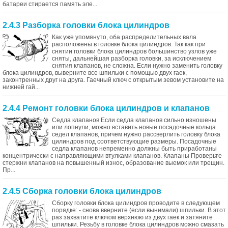
батареи стирается память эле...
2.4.3 Разборка головки блока цилиндров
Как уже упомянуто, оба распределительных вала
расположены в головке блока цилиндров. Так как при
снятии головки блока цилиндров большинство узлов уже
сняты, дальнейшая разборка головки, за исключением
снятия клапанов, не сложна. Если нужно заменить головку
блока цилиндров, выверните все шпильки с помощью двух гаек,
законтренных друг на друга. Гаечный ключ с открытым зевом установите на
нижней гай...
2.4.4 Ремонт головки блока цилиндров и клапанов
Седла клапанов Если седла клапанов сильно изношены
или лопнули, можно вставить новые посадочные кольца
седел клапанов, причем нужно рассверлить головку блока
цилиндров под соответствующие размеры. Посадочные
седла клапанов непременно должны быть приработаны
концентрически с направляющими втулками клапанов. Клапаны Проверьте
стержни клапанов на повышенный износ, образование выемок или трещин.
Пр...
2.4.5 Сборка головки блока цилиндров
Сборку головки блока цилиндров проводите в следующем
порядке: - снова вверните (если вынимали) шпильки. В этот
раз захватите ключом верхнюю из двух гаек и затяните
шпильки. Резьбу в головке блока цилиндров можно смазать