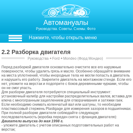
Автомануалы
Руководства. Советы. Схемы. Фото
Нажмите, чтобы открыть меню
2.2 Разборка двигателя
Руководства
￫
Ford
￫
Mondeo (Форд Мондео)
2.3. Разборка двигателя
Перед разборкой двигателя основательно очистите все его наружные
поверхности, чтобы удалить грязь и масло. Особенно обращайте внимание
на места уплотнений, чтобы инородные тела не могли попасть в двигатель
и нарушить его работу. Закрепите двигатель на монтажном стенде. Если его
нет, уложите на верстак и подоприте с боков деревянными чурками, чтобы
он не смог упасть.
Для разборки двигателя потребуются специальный инструмент:
установочный калибр для настройки распределительных валов, вставка для
ключа с многогранным зацеплением для отворачивания и затяжки гаек.
Если необходимо снимать коленчатый вал или шатуны, то необходим
пластмассовый стержень Plastigage для измерения зазоров в подшипниках.
При полной разборке двигателя соблюдайте следующую
последовательность (коробка передач снята с фланцев двигателя):
Двигатели выпуска до мая 1998 г.
- уложите двигатель с учетом описанных подготовительных работ на
верстак;