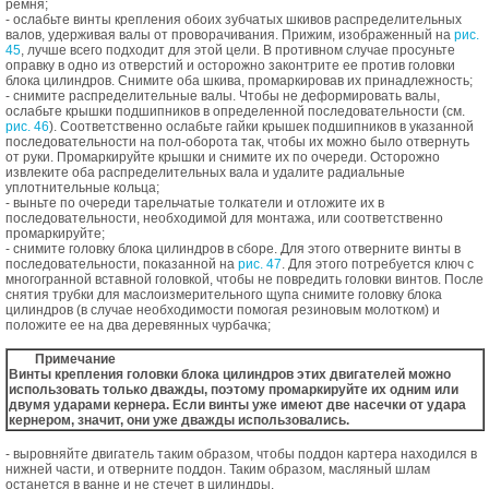
ремня;
- ослабьте винты крепления обоих зубчатых шкивов распределительных
валов, удерживая валы от проворачивания. Прижим, изображенный на
рис.
45
, лучше всего подходит для этой цели. В противном случае просуньте
оправку в одно из отверстий и осторожно законтрите ее против головки
блока цилиндров. Снимите оба шкива, промаркировав их принадлежность;
- снимите распределительные валы. Чтобы не деформировать валы,
ослабьте крышки подшипников в определенной последовательности (см.
рис. 46
). Соответственно ослабьте гайки крышек подшипников в указанной
последовательности на пол-оборота так, чтобы их можно было отвернуть
от руки. Промаркируйте крышки и снимите их по очереди. Осторожно
извлеките оба распределительных вала и удалите радиальные
уплотнительные кольца;
- выньте по очереди тарельчатые толкатели и отложите их в
последовательности, необходимой для монтажа, или соответственно
промаркируйте;
- снимите головку блока цилиндров в сборе. Для этого отверните винты в
последовательности, показанной на
рис. 47
. Для этого потребуется ключ с
многогранной вставной головкой, чтобы не повредить головки винтов. После
снятия трубки для маслоизмерительного щупа снимите головку блока
цилиндров (в случае необходимости помогая резиновым молотком) и
положите ее на два деревянных чурбачка;
Примечание
Винты крепления головки блока цилиндров этих двигателей можно
использовать только дважды, поэтому промаркируйте их одним или
двумя ударами кернера. Если винты уже имеют две насечки от удара
кернером, значит, они уже дважды использовались.
- выровняйте двигатель таким образом, чтобы поддон картера находился в
нижней части, и отверните поддон. Таким образом, масляный шлам
останется в ванне и не стечет в цилиндры.