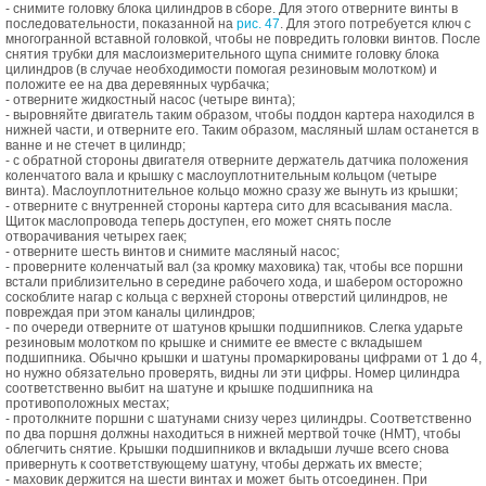
- снимите головку блока цилиндров в сборе. Для этого отверните винты в
последовательности, показанной на
рис. 47
. Для этого потребуется ключ с
многогранной вставной головкой, чтобы не повредить головки винтов. После
снятия трубки для маслоизмерительного щупа снимите головку блока
цилиндров (в случае необходимости помогая резиновым молотком) и
положите ее на два деревянных чурбачка;
- отверните жидкостный насос (четыре винта);
- выровняйте двигатель таким образом, чтобы поддон картера находился в
нижней части, и отверните его. Таким образом, масляный шлам останется в
ванне и не стечет в цилиндр;
- с обратной стороны двигателя отверните держатель датчика положения
коленчатого вала и крышку с маслоуплотнительным кольцом (четыре
винта). Маслоуплотнительное кольцо можно сразу же вынуть из крышки;
- отверните с внутренней стороны картера сито для всасывания масла.
Щиток маслопровода теперь доступен, его может снять после
отворачивания четырех гаек;
- отверните шесть винтов и снимите масляный насос;
- проверните коленчатый вал (за кромку маховика) так, чтобы все поршни
встали приблизительно в середине рабочего хода, и шабером осторожно
соскоблите нагар с кольца с верхней стороны отверстий цилиндров, не
повреждая при этом каналы цилиндров;
- по очереди отверните от шатунов крышки подшипников. Слегка ударьте
резиновым молотком по крышке и снимите ее вместе с вкладышем
подшипника. Обычно крышки и шатуны промаркированы цифрами от 1 до 4,
но нужно обязательно проверять, видны ли эти цифры. Номер цилиндра
соответственно выбит на шатуне и крышке подшипника на
противоположных местах;
- протолкните поршни с шатунами снизу через цилиндры. Соответственно
по два поршня должны находиться в нижней мертвой точке (НМТ), чтобы
облегчить снятие. Крышки подшипников и вкладыши лучше всего снова
привернуть к соответствующему шатуну, чтобы держать их вместе;
- маховик держится на шести винтах и может быть отсоединен. При