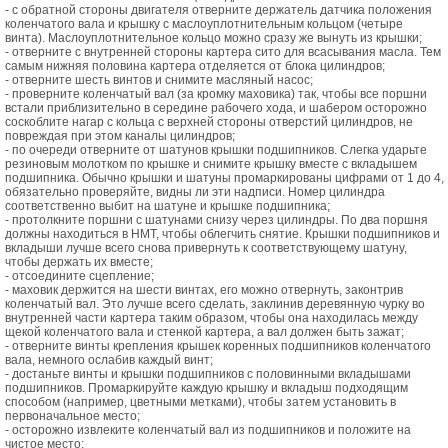
- с обратной стороны двигателя отверните держатель датчика положения
коленчатого вала и крышку с маслоуплотнительным кольцом (четыре
винта). Маслоуплотнительное кольцо можно сразу же вынуть из крышки;
- отверните с внутренней стороны картера сито для всасывания масла. Тем
самым нижняя половина картера отделяется от блока цилиндров;
- отверните шесть винтов и снимите масляный насос;
- проверните коленчатый вал (за кромку маховика) так, чтобы все поршни
встали приблизительно в середине рабочего хода, и шабером осторожно
соскоблите нагар с кольца с верхней стороны отверстий цилиндров, не
повреждая при этом каналы цилиндров;
- по очереди отверните от шатунов крышки подшипников. Слегка ударьте
резиновым молотком по крышке и снимите крышку вместе с вкладышем
подшипника. Обычно крышки и шатуны промаркированы цифрами от 1 до 4,
обязательно проверяйте, видны ли эти надписи. Номер цилиндра
соответственно выбит на шатуне и крышке подшипника;
- протолкните поршни с шатунами снизу через цилиндры. По два поршня
должны находиться в НМТ, чтобы облегчить снятие. Крышки подшипников и
вкладыши лучше всего снова привернуть к соответствующему шатуну,
чтобы держать их вместе;
- отсоедините сцепление;
- маховик держится на шести винтах, его можно отвернуть, законтрив
коленчатый вал. Это лучше всего сделать, заклинив деревянную чурку во
внутренней части картера таким образом, чтобы она находилась между
щекой коленчатого вала и стенкой картера, а вал должен быть зажат;
- отверните винты крепления крышек коренных подшипников коленчатого
вала, немного ослабив каждый винт;
- достаньте винты и крышки подшипников с половинными вкладышами
подшипников. Промаркируйте каждую крышку и вкладыш подходящим
способом (например, цветными метками), чтобы затем установить в
первоначальное место;
- осторожно извлеките коленчатый вал из подшипников и положите на
чистое место;