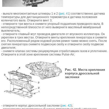
- выньте многоконтактные штекеры 1 и 2 (
рис. 41
) соответственно датчика
температуры для дистанционного термометра и датчика положения
коленчатого вала. Отверните винт 3;
- отверните три винта и снимите упорный подшипник приводного вала. В
непосредственной близости от него выверните масляный мембранный
выключатель;
- отверните главный жгут проводов двигателя от впускного коллектора. Он
укреплен в трех местах. Отверните винты крепления генератора и снимите
его. Расположенный рядом ходовой ролик ремня также можно снять. После
снятия генератора снимите подвесную скобу и отверните скобу подвески
двигателя;
- снимите клапан системы рециркуляции отработавших газов и уплотнение.
Отверните в этой зоне крепление системы Pulse-Air;
Рис. 42. Места крепления
корпуса дроссельной
заслонки
- отверните корпус дроссельной заслонки (
рис. 42
);