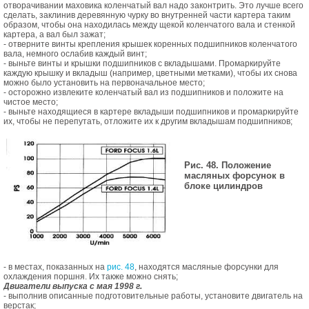
отворачивании маховика коленчатый вал надо законтрить. Это лучше всего
сделать, заклинив деревянную чурку во внутренней части картера таким
образом, чтобы она находилась между щекой коленчатого вала и стенкой
картера, а вал был зажат;
- отверните винты крепления крышек коренных подшипников коленчатого
вала, немного ослабив каждый винт;
- выньте винты и крышки подшипников с вкладышами. Промаркируйте
каждую крышку и вкладыш (например, цветными метками), чтобы их снова
можно было установить на первоначальное место;
- осторожно извлеките коленчатый вал из подшипников и положите на
чистое место;
- выньте находящиеся в картере вкладыши подшипников и промаркируйте
их, чтобы не перепутать, отложите их к другим вкладышам подшипников;
Рис. 48. Положение
масляных форсунок в
блоке цилиндров
- в местах, показанных на
рис. 48
, находятся масляные форсунки для
охлаждения поршня. Их также можно снять;
Двигатели выпуска с мая 1998 г.
- выполнив описанные подготовительные работы, установите двигатель на
верстак;