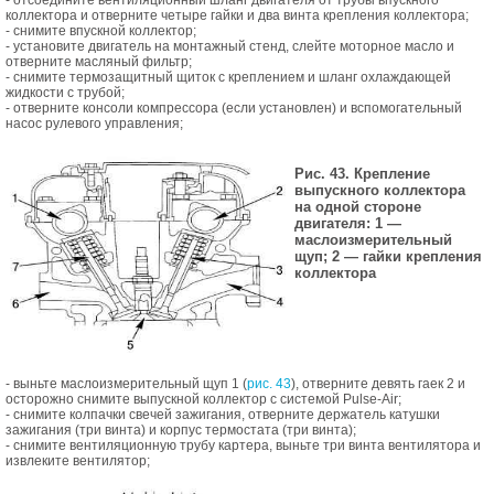
- отсоедините вентиляционный шланг двигателя от трубы впускного
коллектора и отверните четыре гайки и два винта крепления коллектора;
- снимите впускной коллектор;
- установите двигатель на монтажный стенд, слейте моторное масло и
отверните масляный фильтр;
- снимите термозащитный щиток с креплением и шланг охлаждающей
жидкости с трубой;
- отверните консоли компрессора (если установлен) и вспомогательный
насос рулевого управления;
Рис. 43. Крепление
выпускного коллектора
на одной стороне
двигателя: 1 —
маслоизмерительный
щуп; 2 — гайки крепления
коллектора
- выньте маслоизмерительный щуп 1 (
рис. 43
), отверните девять гаек 2 и
осторожно снимите выпускной коллектор с системой Pulse-Air;
- снимите колпачки свечей зажигания, отверните держатель катушки
зажигания (три винта) и корпус термостата (три винта);
- снимите вентиляционную трубу картера, выньте три винта вентилятора и
извлеките вентилятор;