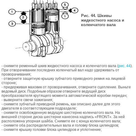
Рис. 44. Шкивы
жидкостного насоса и
коленчатого вала
- снимите ременный шкив жидкостного насоса и коленчатого вала (
рис. 44
).
При отворачивании последних коленчатый вал надо удерживать от
проворачивания;
- отверните защитную крышку зубчатого приводного ремня на лицевой
стороне;
- придерживая маховик от проворачивания, отверните сцепление. Выньте
ведомый диск. Подобным образом отверните ведущий диск
преобразователя крутящего момента автоматической коробки передач;
- выверните свечи зажигания;
- снимите зубчатый приводной ремень, как описано далее для этого
двигателя в соответствующем подразделе;
- снимите освобожденную ведущую шестерню коленчатого вала. На
внешней стороне диска шестерни нанесена надпись «FRONT». За ней
расположена упорная шайба. Снимите ее с конца коленчатого вала;
- снимите оба распределительных вала и головку блока цилиндров;
- снимите крышку головки блока цилиндров и уплотнение;