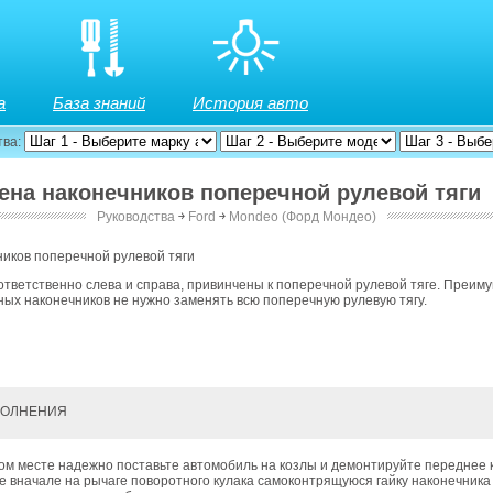
а
База знаний
История авто
тва:
мена наконечников поперечной рулевой тяги
Руководства
￫
Ford
￫
Mondeo (Форд Мондео)
иков поперечной рулевой тяги
ответственно слева и справа, привинчены к поперечной рулевой тяге. Преим
ых наконечников не нужно заменять всю поперечную рулевую тягу.
ПОЛНЕНИЯ
ом месте надежно поставьте автомобиль на козлы и демонтируйте переднее 
е вначале на рычаге поворотного кулака самоконтрящуюся гайку наконечник