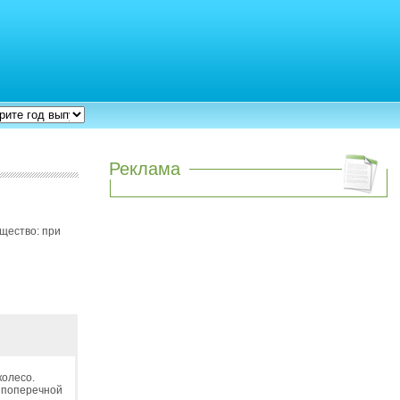
Реклама
ущество: при
колесо.
а поперечной