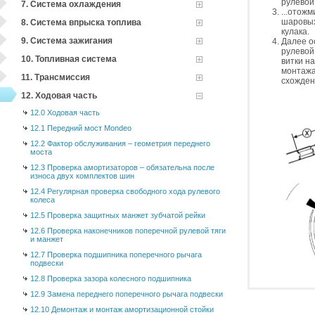
рулевой 
7. Система охлаждения
...отож
шаровых
8. Система впрыска топлива
кулака.
9. Система зажигания
Далее о
рулевой
10. Топливная система
витки н
монтажа
11. Трансмиссия
схожден
12. Ходовая часть
12.0 Ходовая часть
12.1 Передний мост Mondeo
12.2 Фактор обслуживания – геометрия переднего
моста
12.3 Проверка амортизаторов – обязательна после
износа двух комплектов шин
12.4 Регулярная проверка свободного хода рулевого
колеса
12.5 Проверка защитных манжет зубчатой рейки
12.6 Проверка наконечников поперечной рулевой тяги
и манжет
12.7 Проверка подшипника поперечного рычага
подвески
12.8 Проверка зазора колесного подшипника
12.9 Замена переднего поперечного рычага подвески
12.10 Демонтаж и монтаж амортизационной стойки