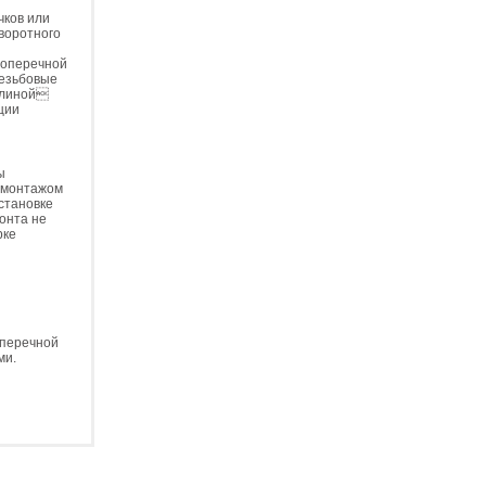
чков или
воротного
поперечной
резьбовые
длиной
ции
ы
демонтажом
становке
онта не
рке
оперечной
ми.