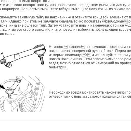
тяги на несколько оборотов и...
мите из рычага поворотного кулака наконечник посредством съемника для кула
 шарниров. Полностью вывинтите гайку и вытащите наконечник из рычага по
свободите зажимную гайку на наконечнике и отвинтите концевой элемент от 
 тяги. Однако при этом не забудьте сначала точно посчитать свободные 
аконечника вне рулевой тяги. Затем установите новый наконечник с той же 
. Если вы все строго выполнили, это позволит избежать последующей коррек
ия колес.
Немного везения не помешает после замен
наконечника поперечной рулевой тяги. Перед 
измерьте величину Х и используйте ее при у
нового наконечника. Если автомобиль после рем
ведет, можно отказаться от измерений по прове
геометрии.
Необходимо всегда монтировать наконечники п
рулевой тяги с новыми самоконтрящимися гайка