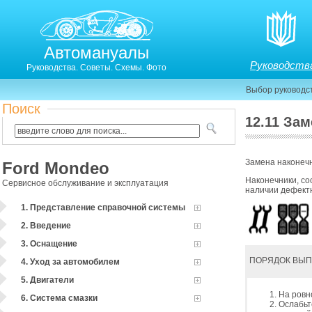
Автомануалы
Руководств
Руководства. Советы. Схемы. Фото
Выбор руководс
Поиск
12.11 За
Замена наконечн
Ford Mondeo
Наконечники, со
Сервисное обслуживание и эксплуатация
наличии дефектн
1. Представление справочной системы
2. Введение
3. Оснащение
ПОРЯДОК ВЫ
4. Уход за автомобилем
5. Двигатели
На ровн
6. Система смазки
Ослабьт