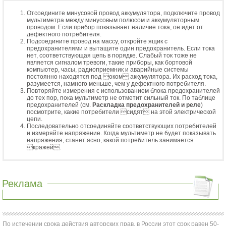
Отсоедините минусовой провод аккумулятора, подключите провод
мультиметра между минусовым полюсом и аккумуляторным
проводом. Если прибор показывает наличие тока, он идет от
дефектного потребителя.
Подсоедините провод на массу, откройте ящик с
предохранителями и вытащите один предохранитель. Если тока
нет, соответствующая цепь в порядке. Слабый ток тоже не
является сигналом тревоги, такие приборы, как бортовой
компьютер, часы, радиоприемник и аварийные системы
постоянно находятся под оком аккумулятора. Их расход тока,
разумеется, намного меньше, чем у дефектного потребителя.
Повторяйте измерения с использованием блока предохранителей
до тех пор, пока мультиметр не отметит сильный ток. По таблице
предохранителей (см.
Раскладка предохранителей и реле
)
посмотрите, какие потребители сидят на этой электрической
цепи.
Последовательно отсоединяйте соответствующих потребителей
и измеряйте напряжение. Когда мультиметр не будет показывать
напряжения, станет ясно, какой потребитель занимается
кражей.
Реклама
По истечении срока действия авторских прав, в России этот срок равен 50-