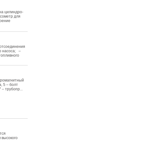
на цилиндро-
ссометр для
ерение
 отсоединения
о насоса; –
топливного
ктромагнитный
, 5 – болт
– трубопр...
тся
 высокого