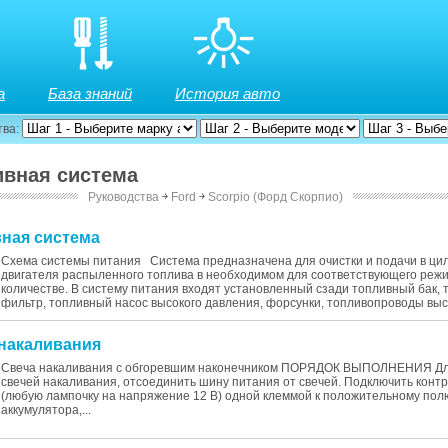
а
База знаний
История авто
тва:
ливная система
Руководства
￫
Ford
￫
Scorpio (Форд Скорпио)
вная система
Схема системы питания Система предназначена для очистки и подачи в ц
двигателя распыленного топлива в необходимом для соответствующего реж
количестве. В систему питания входят установленный сзади топливный бак,
фильтр, топливный насос высокого давления, форсунки, топливопроводы высо
 накаливания
Свеча накаливания с обгоревшим наконечником ПОРЯДОК ВЫПОЛНЕНИЯ Дл
свечей накаливания, отсоединить шину питания от свечей. Подключить конт
(любую лампочку на напряжение 12 В) одной клеммой к положительному пол
аккумулятора,...