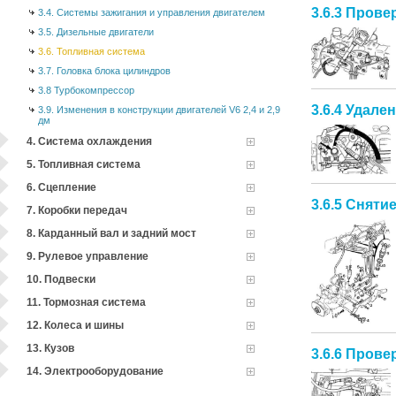
3.6.3 Пров
3.4. Системы зажигания и управления двигателем
3.5. Дизельные двигатели
3.6. Топливная система
3.7. Головка блока цилиндров
3.8 Турбокомпрессор
3.6.4 Удале
3.9. Изменения в конструкции двигателей V6 2,4 и 2,9
дм
4. Система охлаждения
5. Топливная система
6. Сцепление
3.6.5 Сняти
7. Коробки передач
8. Карданный вал и задний мост
9. Рулевое управление
10. Подвески
11. Тормозная система
12. Колеса и шины
13. Кузов
3.6.6 Прове
14. Электрооборудование