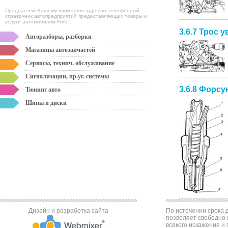
Предлагаем Вашему вниманию адресно-телефонный
справочник автопредприятий предоставляющих товары и
услуги автомобилям Ford:
3.6.7 Трос 
Авторазборы, разборки
Магазины автозапчастей
Сервисы, технич. обслуживание
Сигнализации, пр.уг. системы
3.6.8 Форсу
Тюнинг авто
Шины и диски
Дизайн и разработка сайта
По истечении срока д
позволяет свободно 
всякого искажения и 