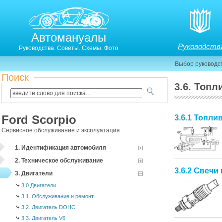
Автомануалы
Руководств
Руководства. Советы. Схемы. Фото
Выбор руководс
Поиск
3.6. Топ
Ford Scorpio
3.6.1 Топли
Сервисное обслуживание и эксплуатация
1. Идентификация автомобиля
2. Техническое обслуживание
3.6.2 Свечи
3. Двигатели
3.0 Двигатели
3.1. Обслуживание и ремонт
3.2. Двигатель DOHC
3.3. Двигатель V6