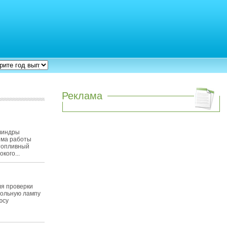
Реклама
илиндры
има работы
 топливный
кого...
я проверки
рольную лампу
юсу