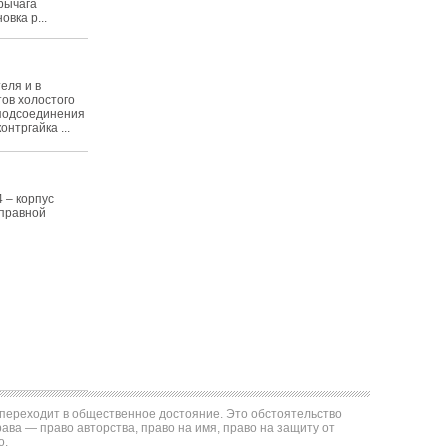
 рычага
овка р...
еля и в
ов холостого
 подсоединения
нтргайка ...
4 – корпус
справной
е переходит в общественное достояние. Это обстоятельство
ва — право авторства, право на имя, право на защиту от
о.