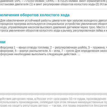
давления: DPC – 775±50 об/мин.; DPRC – 875±25 об/мин. Винт ограничителя
остановки двигателя (1) и винт регулировки оборотов холостого хода (2) Устан
увеличения оборотов холостого хода
Для обеспечения устойчивой работы двигателя при запуске холодного двигат
процессе прогрева используется специальное устройство увеличения оборот
хода, управляющее насосом высокого давления датчиком через трос. Место
троса увеличения оборотов холостого хода к рычагу, регулировочная гайка и ко
нки
Форсунка 1 – канал отвода топлива, 2 – регулировочная шайба, 3 – пружина, 
форсунки, 5 – корпус распылителя, 6 – игла, 7 – сопло Для определения неи
форсунки необходимо выполнить следующие действия. ...
ействия авторских прав, в России этот срок равен 50-ти годам, произведени
использовать произведение, соблюдая при этом личные неимущественные пра
право на защиту репутации автора — так как, эти права охраняются бессрочн