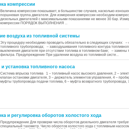
ерка компрессии
Величина компрессии показывает, в большинстве случаев, насколько изноше
поршневая группа двигателя. Для измерения компрессии необходим компре
дизельных двигателей с максимальными показаниями не менее 30 бар. Изм
компрессии ПОРЯДОК ВЫПОЛНЕНИЯ ...
ние воздуха из топливной системы
Эту процедуру необходимо проводить обязательно в следующих случаях: –
топливного трубопровода; – завоздушивания топливного контура топливног
выключения двигателя при отсутствии топлива в топливном баке; – замены 
фильтра. Предупреждение При удалении воздуха из топливной систе...
е и установка топливного насоса
Система впрыска топлива 1 – топливный насос высокого давления, 2 – эле
клапан остановки двигателя, 3 – держатель элементов управления, 4 – пробка
муфты трубопровода подачи топлива, 6 – муфта возвратного трубопровода, 7 
рка и регулировка оборотов холостого хода
Предупреждение Для проверки числа оборотов дизельного двигателя требуе
специальный тахометр. Число оборотов холостого хода с топливным насосом