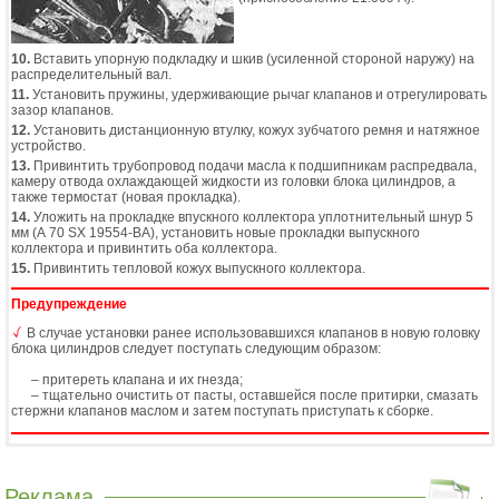
10.
Вставить упорную подкладку и шкив (усиленной стороной наружу) на
распределительный вал.
11.
Установить пружины, удерживающие рычаг клапанов и отрегулировать
зазор клапанов.
12.
Установить дистанционную втулку, кожух зубчатого ремня и натяжное
устройство.
13.
Привинтить трубопровод подачи масла к подшипникам распредвала,
камеру отвода охлаждающей жидкости из головки блока цилиндров, а
также термостат (новая прокладка).
14.
Уложить на прокладке впускного коллектора уплотнительный шнур 5
мм (А 70 SX 19554-BA), установить новые прокладки выпускного
коллектора и привинтить оба коллектора.
15.
Привинтить тепловой кожух выпускного коллектора.
Предупреждение
В случае установки ранее использовавшихся клапанов в новую головку
блока цилиндров следует поступать следующим образом:
– притереть клапана и их гнезда;
– тщательно очистить от пасты, оставшейся после притирки, смазать
стержни клапанов маслом и затем поступать приступать к сборке.
Реклама