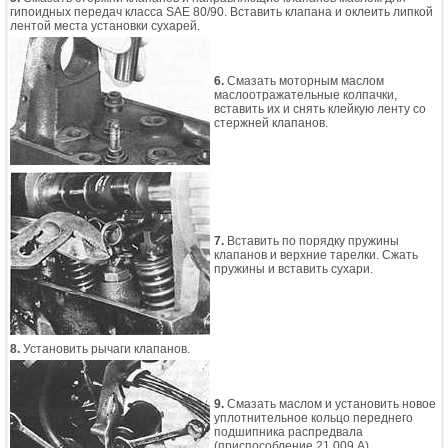
гипоидных передач класса SAE 80/90. Вставить клапана и оклеить липкой
лентой места установки сухарей.
6.
Смазать моторным маслом
маслоотражательные колпачки,
вставить их и снять клейкую ленту со
стержней клапанов.
7.
Вставить по порядку пружины
клапанов и верхние тарелки. Сжать
пружины и вставить сухари.
8.
Установить рычаги клапанов.
9.
Смазать маслом и установить новое
уплотнительное кольцо переднего
подшипника распредвала
(приспособление 21.009 А).