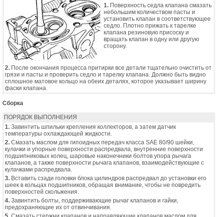
1.
Поверхность седла клапана смазать
небольшим количеством пасты и
установить клапан в соответствующее
седло. Плотно прижать к тарелке
клапана резиновую присоску и
вращать клапан в одну или другую
сторону.
2.
После окончания процесса притирки все детали тщательно очистить от
грязи и пасты и проверить седло и тарелку клапана. Должно быть видно
сплошное матовое кольцо на обеих деталях, которое указывает ширину
фаски клапана.
Сборка
ПОРЯДОК ВЫПОЛНЕНИЯ
1.
Завинтить шпильки крепления коллекторов, а затем датчик
температуры охлаждающей жидкости.
2.
Смазать маслом для гипоидных передач класса SAE 80/90 шейки,
кулачки и упорные поверхности распредвала, внутренние поверхности
подшипниковых колец, шаровые наконечники болтов упора рычага
клапанов, а также поверхности рычага клапанов, взаимодействующие с
кулачками распредвала.
3.
Вставить сзади головки блока цилиндров распредвал до установки его
шеек в кольцах подшипников, обращая внимание, чтобы не повредить
поверхностей скольжения.
4.
Завинтить болты, поддерживающие рычаг клапанов и гайки,
предохраняющие их от отвинчивания.
5.
Смазать стержни клапанов и направляющие клапанов маслом для