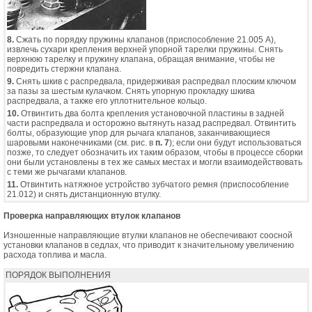
8.
Сжать по порядку пружины клапанов (приспособление 21.005 А),
извлечь сухари крепления верхней упорной тарелки пружины. Снять
верхнюю тарелку и пружину клапана, обращая внимание, чтобы не
повредить стержни клапана.
9.
Снять шкив с распредвала, придерживая распредвал плоским ключом
за пазы за шестым кулачком. Снять упорную прокладку шкива
распредвала, а также его уплотнительное кольцо.
10.
Отвинтить два болта крепления установочной пластины в задней
части распредвала и осторожно вытянуть назад распредвал. Отвинтить
болты, образующие упор для рычага клапанов, заканчивающиеся
шаровыми наконечниками (см. рис. в
п. 7
); если они будут использоваться
позже, то следует обозначить их таким образом, чтобы в процессе сборки
они были установлены в тех же самых местах и могли взаимодействовать
с теми же рычагами клапанов.
11.
Отвинтить натяжное устройство зубчатого ремня (приспособление
21.012) и снять дистанционную втулку.
Проверка направляющих втулок клапанов
Изношенные направляющие втулки клапанов не обеспечивают соосной
установки клапанов в седлах, что приводит к значительному увеличению
расхода топлива и масла.
ПОРЯДОК ВЫПОЛНЕНИЯ