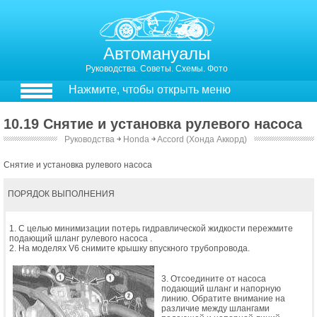
Автомануалы
Руководства. Советы. Схемы. Фото
Нажмите, чтобы открыть меню
10.19 Снятие и установка рулевого насоса
Руководства
￫
Honda
￫
Accord (Хонда Аккорд)
Снятие и установка рулевого насоса
ПОРЯДОК ВЫПОЛНЕНИЯ
1. С целью минимизации потерь гидравлической жидкости пережмите
подающий шланг рулевого насоса .
2. На моделях V6 снимите крышку впускного трубопровода.
3. Отсоедините от насоса
подающий шланг и напорную
линию. Обратите внимание на
различие между шлангами