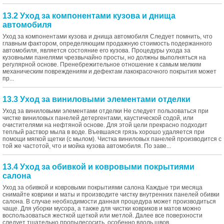
13.2 Уход за компонентами кузова и днища
автомобиля
Уход за компонентами кузова и днища автомобиля Следует помнить, что
главным фактором, определяющим продажную стоимость подержанного
автомобиля, является состояние его кузова. Процедуры ухода за
кузовными панелями чрезвычайно просты, но должны выполняться на
регулярной основе. Пренебрежительное отношение к самым мелким
механическим повреждениям и дефектам лакокрасочного покрытия может
пр...
13.3 Уход за виниловыми элементами отделки
Уход за виниловыми элементами отделки Не следует пользоваться при
чистке виниловых панелей детергентами, каустической содой, или
очистителями на нефтяной основе. Для этой цели прекрасно подходит
теплый раствор мыла в воде. Въевшаяся грязь хорошо удаляется при
помощи мягкой щетки (с мылом). Чистка виниловых панелей производится с
той же частотой, что и мойка кузова автомобиля. По заве...
13.4 Уход за обивкой и ковровыми покрытиями
салона
Уход за обивкой и ковровыми покрытиями салона Каждые три месяца
снимайте коврики и маты и производите чистку внутренних панелей обивки
салона. В случае необходимости данная процедура может производиться
чаще. Для уборки мусора, а также для чистки ковриков и матов можно
воспользоваться жесткой щеткой или метлой. Далее все поверхности
следует тщательно пропылесосить, особенно вдоль швов, ...