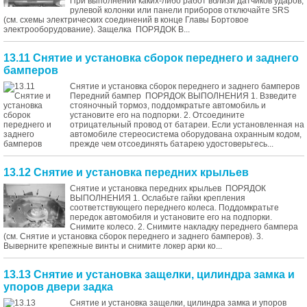
При выполнении каких-либо работ вблизи датчиков ударов,
рулевой колонки или панели приборов отключайте SRS
(см. схемы электрических соединений в конце Главы Бортовое
электрооборудование). Защелка ПОРЯДОК В...
13.11 Снятие и установка сборок переднего и заднего
бамперов
Снятие и установка сборок переднего и заднего бамперов
Передний бампер ПОРЯДОК ВЫПОЛНЕНИЯ 1. Взведите
стояночный тормоз, поддомкратьте автомобиль и
установите его на подпорки. 2. Отсоедините
отрицательный провод от батареи. Если установленная на
автомобиле стереосистема оборудована охранным кодом,
прежде чем отсоединять батарею удостоверьтесь...
13.12 Снятие и установка передних крыльев
Снятие и установка передних крыльев ПОРЯДОК
ВЫПОЛНЕНИЯ 1. Ослабьте гайки крепления
соответствующего переднего колеса. Поддомкратьте
передок автомобиля и установите его на подпорки.
Снимите колесо. 2. Снимите накладку переднего бампера
(см. Снятие и установка сборок переднего и заднего бамперов). 3.
Выверните крепежные винты и снимите локер арки ко...
13.13 Снятие и установка защелки, цилиндра замка и
упоров двери задка
Снятие и установка защелки, цилиндра замка и упоров