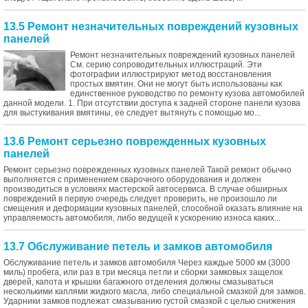
13.5 Ремонт незначительных повреждений кузовных
панелей
Ремонт незначительных повреждений кузовных панелей
См. серию сопроводительных иллюстраций. Эти
фотографии иллюстрируют метод восстановления
простых вмятин. Они не могут быть использованы как
единственное руководство по ремонту кузова автомобилей
данной модели. 1. При отсутствии доступа к задней стороне панели кузова
для выстукивания вмятины, ее следует вытянуть с помощью мо...
13.6 Ремонт серьезно поврежденных кузовных
панелей
Ремонт серьезно поврежденных кузовных панелей Такой ремонт обычно
выполняется с применением сварочного оборудования и должен
производиться в условиях мастерской автосервиса. В случае обширных
повреждений в первую очередь следует проверить, не произошло ли
смещения и деформации кузовных панелей, способной оказать влияние на
управляемость автомобиля, либо ведущей к ускорению износа каких...
13.7 Обслуживание петель и замков автомобиля
Обслуживание петель и замков автомобиля Через каждые 5000 км (3000
миль) пробега, или раз в три месяца петли и сборки замковых защелок
дверей, капота и крышки багажного отделения должны смазываться
несколькими каплями жидкого масла, либо специальной смазкой для замков.
Ударники замков подлежат смазыванию густой смазкой с целью снижения