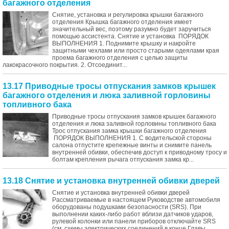
багажного отделения
Снятие, установка и регулировка крышки багажного
отделения Крышка багажного отделения имеет
значительный вес, поэтому разумно будет заручиться
помощью ассистента. Снятие и установка ПОРЯДОК
ВЫПОЛНЕНИЯ 1. Поднимите крышку и накройте
защитными чехлами или просто старыми одеялами края
проема багажного отделения с целью защиты
лакокрасочного покрытия. 2. Отсоединит...
13.17 Приводные тросы отпускания замков крышек
багажного отделения и люка заливной горловины
топливного бака
Приводные тросы отпускания замков крышек багажного
отделения и люка заливной горловины топливного бака
Трос отпускания замка крышки багажного отделения
ПОРЯДОК ВЫПОЛНЕНИЯ 1. С водительской стороны
салона отпустите крепежные винты и снимите панель
внутренней обивки, обеспечив доступ к приводному тросу и
болтам крепления рычага отпускания замка кр...
13.18 Снятие и установка внутренней обивки дверей
Снятие и установка внутренней обивки дверей
Рассматриваемые в настоящем Руководстве автомобиля
оборудованы подушками безопасности (SRS). При
выполнении каких-либо работ вблизи датчиков ударов,
рулевой колонки или панели приборов отключайте SRS
(см. схемы электрических соединений в конце Главы