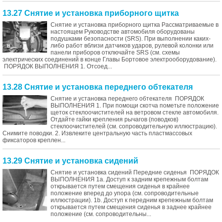
13.27 Снятие и установка приборного щитка
Снятие и установка приборного щитка Рассматриваемые в
настоящем Руководстве автомобиля оборудованы
подушками безопасности (SRS). При выполнении каких-
либо работ вблизи датчиков ударов, рулевой колонки или
панели приборов отключайте SRS (см. схемы
электрических соединений в конце Главы Бортовое электрооборудование).
ПОРЯДОК ВЫПОЛНЕНИЯ 1. Отсоед...
13.28 Снятие и установка переднего обтекателя
Снятие и установка переднего обтекателя ПОРЯДОК
ВЫПОЛНЕНИЯ 1. При помощи скотча пометьте положение
щеток стеклоочистителей на ветровом стекле автомобиля.
Отдайте гайки крепления рычагов (поводков)
стеклоочистителей (см. сопроводительную иллюстрацию).
Снимите поводки. 2. Извлеките центральную часть пластмассовых
фиксаторов креплен...
13.29 Снятие и установка сидений
Снятие и установка сидений Передние сиденья ПОРЯДОК
ВЫПОЛНЕНИЯ 1a. Доступ к задним крепежным болтам
открывается путем смещения сиденья в крайнее
положение вперед до упора (см. сопроводительные
иллюстрации). 1b. Доступ к передним крепежным болтам
открывается путем смещения сиденья в заднее крайнее
положение (см. сопроводительны...