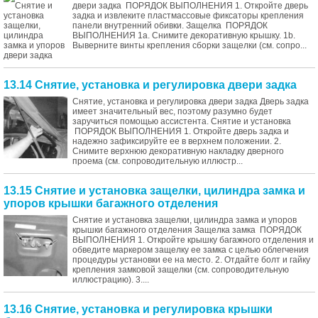
двери задка ПОРЯДОК ВЫПОЛНЕНИЯ 1. Откройте дверь
задка и извлеките пластмассовые фиксаторы крепления
панели внутренний обивки. Защелка ПОРЯДОК
ВЫПОЛНЕНИЯ 1a. Снимите декоративную крышку. 1b.
Выверните винты крепления сборки защелки (см. сопро...
13.14 Снятие, установка и регулировка двери задка
Снятие, установка и регулировка двери задка Дверь задка
имеет значительный вес, поэтому разумно будет
заручиться помощью ассистента. Снятие и установка
ПОРЯДОК ВЫПОЛНЕНИЯ 1. Откройте дверь задка и
надежно зафиксируйте ее в верхнем положении. 2.
Снимите верхнюю декоративную накладку дверного
проема (см. сопроводительную иллюстр...
13.15 Снятие и установка защелки, цилиндра замка и
упоров крышки багажного отделения
Снятие и установка защелки, цилиндра замка и упоров
крышки багажного отделения Защелка замка ПОРЯДОК
ВЫПОЛНЕНИЯ 1. Откройте крышку багажного отделения и
обведите маркером защелку ее замка с целью облегчения
процедуры установки ее на место. 2. Отдайте болт и гайку
крепления замковой защелки (см. сопроводительную
иллюстрацию). 3....
13.16 Снятие, установка и регулировка крышки