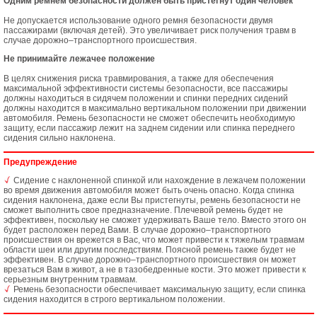
Одним ремнем безопасности должен быть пристегнут один человек
Не допускается использование одного ремня безопасности двумя
пассажирами (включая детей). Это увеличивает риск получения травм в
случае дорожно–транспортного происшествия.
Не принимайте лежачее положение
В целях снижения риска травмирования, а также для обеспечения
максимальной эффективности системы безопасности, все пассажиры
должны находиться в сидячем положении и спинки передних сидений
должны находится в максимально вертикальном положении при движении
автомобиля. Ремень безопасности не сможет обеспечить необходимую
защиту, если пассажир лежит на заднем сидении или спинка переднего
сидения сильно наклонена.
Предупреждение
Сидение с наклоненной спинкой или нахождение в лежачем положении
во время движения автомобиля может быть очень опасно. Когда спинка
сидения наклонена, даже если Вы пристегнуты, ремень безопасности не
сможет выполнить свое предназначение. Плечевой ремень будет не
эффективен, поскольку не сможет удерживать Ваше тело. Вместо этого он
будет расположен перед Вами. В случае дорожно–транспортного
происшествия он врежется в Вас, что может привести к тяжелым травмам
области шеи или другим последствиям. Поясной ремень также будет не
эффективен. В случае дорожно–транспортного происшествия он может
врезаться Вам в живот, а не в тазобедренные кости. Это может привести к
серьезным внутренним травмам.
Ремень безопасности обеспечивает максимальную защиту, если спинка
сидения находится в строго вертикальном положении.