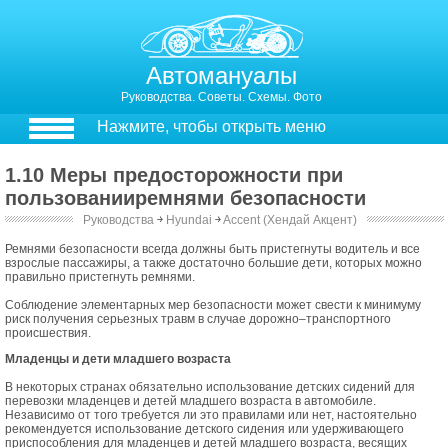
Автомануалы
Руководства. Советы. Схемы. Фото
Нажмите, чтобы открыть меню
1.10 Меры предосторожности при
пользованииремнями безопасности
Руководства
￫
Hyundai
￫
Accent (Хендай Акцент)
1.10. Меры предосторожности при пользовании ремнями безопасности
Ремнями безопасности всегда должны быть пристегнуты водитель и все
взрослые пассажиры, а также достаточно большие дети, которых можно
правильно пристегнуть ремнями.
Соблюдение элементарных мер безопасности может свести к минимуму
риск получения серьезных травм в случае дорожно–транспортного
происшествия.
Младенцы и дети младшего возраста
В некоторых странах обязательно использование детских сидений для
перевозки младенцев и детей младшего возраста в автомобиле.
Независимо от того требуется ли это правилами или нет, настоятельно
рекомендуется использование детского сидения или удерживающего
приспособления для младенцев и детей младшего возраста, весящих