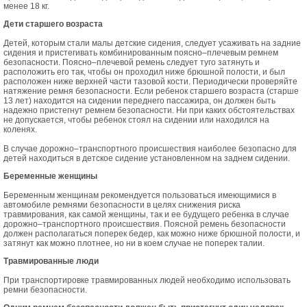
менее 18 кг.
Дети старшего возраста
Детей, которым стали малы детские сидения, следует усаживать на задние
сидения и пристегивать комбинированным поясно–плечевым ремнем
безопасности. Поясно–плечевой ремень следует туго затянуть и
расположить его так, чтобы он проходил ниже брюшной полости, и был
расположен ниже верхней части тазовой кости. Периодически проверяйте
натяжение ремня безопасности. Если ребенок старшего возраста (старше
13 лет) находится на сидении переднего пассажира, он должен быть
надежно пристегнут ремнем безопасности. Ни при каких обстоятельствах
не допускается, чтобы ребенок стоял на сидении или находился на
коленях.
В случае дорожно–транспортного происшествия наиболее безопасно для
детей находиться в детское сидение установленном на заднем сидении.
Беременные женщины
Беременным женщинам рекомендуется пользоваться имеющимися в
автомобиле ремнями безопасности в целях снижения риска
травмирования, как самой женщины, так и ее будущего ребенка в случае
дорожно–транспортного происшествия. Поясной ремень безопасности
должен располагаться поперек бедер, как можно ниже брюшной полости, и
затянут как можно плотнее, но ни в коем случае не поперек талии.
Травмированные люди
При транспортировке травмированных людей необходимо использовать
ремни безопасности.