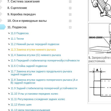
7. Система зажигания
8. Сцепление
9. Коробка передач
10. Оси и приводные валы
11. Подвеска
11.0 Подвеска
11.1 Техни
11.2 Нижний рычаг передней подвески
11.3 Замена втулки нижнего рычага
11.4 Замена втулки (G) нижнего рычага
5.
Запрессуйте в
11.5 Передний стабилизатор поперечнойустойчивости
расстояние.
11.6 Стойка задней подвески
11.7 Замена втулки заднего продольного рычага
задней подвески
11.8 Замена втулки заднего поперечного рычага (А и
В) задней подвески
11.9 Задний стабилизатор поперечной устойчивости
11.10 Углы установки передних колес
11.11 Регулировка схождения задних колес
11.12 Износ шин
11.13 Цепи противоскольжения