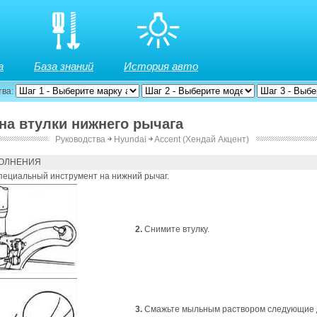
а
База знаний
История авто
тва:
ена втулки нижнего рычага
Руководства
￫
Hyundai
￫
Accent (Хендай Акцент)
ОЛНЕНИЯ
пециальный инструмент на нижний рычаг.
2.
Снимите втулку.
3.
Смажьте мыльным раствором следующие 