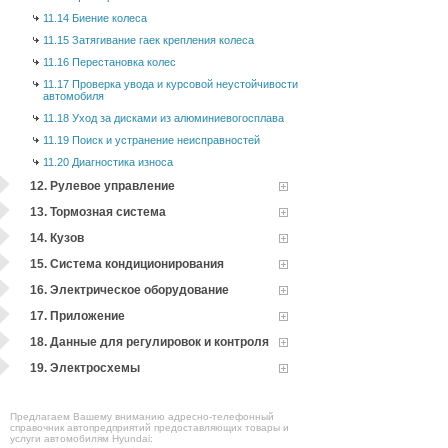
11.14 Биение колеса
11.15 Затягивание гаек крепления колеса
11.16 Перестановка колес
11.17 Проверка увода и курсовой неустойчивости
автомобиля
11.18 Уход за дисками из алюминиевогосплава
11.19 Поиск и устранение неисправностей
11.20 Диагностика износа
12. Рулевое управление
13. Тормозная система
14. Кузов
15. Система кондиционирования
16. Электрическое оборудование
17. Приложение
18. Данные для регулировок и контроля
19. Электросхемы
Предлагаем Вашему вниманию адресно-телефонный
справочник автопредприятий предоставляющих товары и
услуги автомобилям Hyundai: