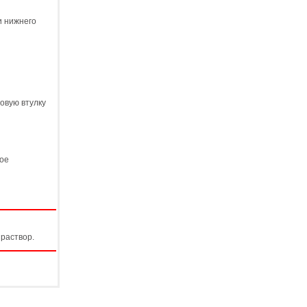
и нижнего
овую втулку
вое
 раствор.