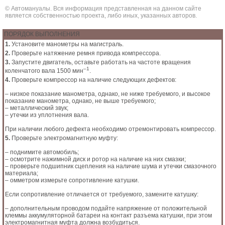
© Автомануалы. Вся информация представленная на данном сайте
является собственностью проекта, либо иных, указанных авторов.
ПОРЯДОК ВЫПОЛНЕНИЯ
1.
Установите манометры на магистраль.
2.
Проверьте натяжение ремня привода компрессора.
3.
Запустите двигатель, оставьте работать на частоте вращения
–1
коленчатого вала 1500 мин
.
4.
Проверьте компрессор на наличие следующих дефектов:
– низкое показание манометра, однако, не ниже требуемого, и высокое
показание манометра, однако, не выше требуемого;
– металлический звук;
– утечки из уплотнения вала.
При наличии любого дефекта необходимо отремонтировать компрессор.
5.
Проверьте электромагнитную муфту:
– поднимите автомобиль;
– осмотрите нажимной диск и ротор на наличие на них смазки;
– проверьте подшипник сцепления на наличие шума и утечки смазочного
материала;
– омметром измерьте сопротивление катушки.
Если сопротивление отличается от требуемого, замените катушку:
– дополнительным проводом подайте напряжение от положительной
клеммы аккумуляторной батареи на контакт разъема катушки, при этом
электромагнитная муфта должна возбудиться.