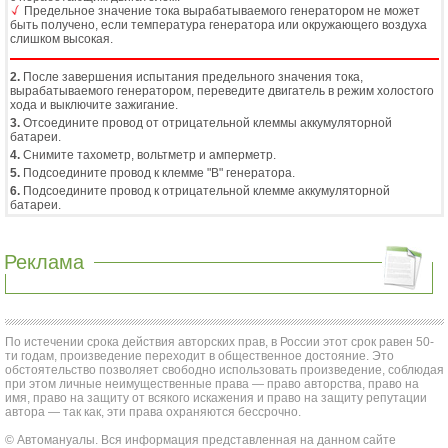
Предельное значение тока вырабатываемого генератором не может
быть получено, если температура генератора или окружающего воздуха
слишком высокая.
2.
После завершения испытания предельного значения тока,
вырабатываемого генератором, переведите двигатель в режим холостого
хода и выключите зажигание.
3.
Отсоедините провод от отрицательной клеммы аккумуляторной
батареи.
4.
Снимите тахометр, вольтметр и амперметр.
5.
Подсоедините провод к клемме "B" генератора.
6.
Подсоедините провод к отрицательной клемме аккумуляторной
батареи.
Реклама
По истечении срока действия авторских прав, в России этот срок равен 50-
ти годам, произведение переходит в общественное достояние. Это
обстоятельство позволяет свободно использовать произведение, соблюдая
при этом личные неимущественные права — право авторства, право на
имя, право на защиту от всякого искажения и право на защиту репутации
автора — так как, эти права охраняются бессрочно.
© Автомануалы. Вся информация представленная на данном сайте