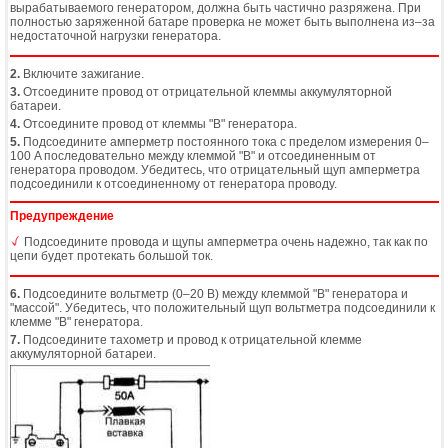
вырабатываемого генератором, должна быть частично разряжена. При
полностью заряженной батаре проверка не может быть выполнена из–за
недостаточной нагрузки генератора.
2.
Включите зажигание.
3.
Отсоедините провод от отрицательной клеммы аккумуляторной
батареи.
4.
Отсоедините провод от клеммы "B" генератора.
5.
Подсоедините амперметр постоянного тока с пределом измерения 0–
100 A последовательно между клеммой "B" и отсоединенным от
генератора проводом. Убедитесь, что отрицательный щуп амперметра
подсоединили к отсоединенному от генератора проводу.
Предупреждение
Подсоедините провода и щупы амперметра очень надежно, так как по
цепи будет протекать большой ток.
6.
Подсоедините вольтметр (0–20 В) между клеммой "B" генератора и
"массой". Убедитесь, что положительный щуп вольтметра подсоединили к
клемме "B" генератора.
7.
Подсоедините тахометр и провод к отрицательной клемме
аккумуляторной батареи.