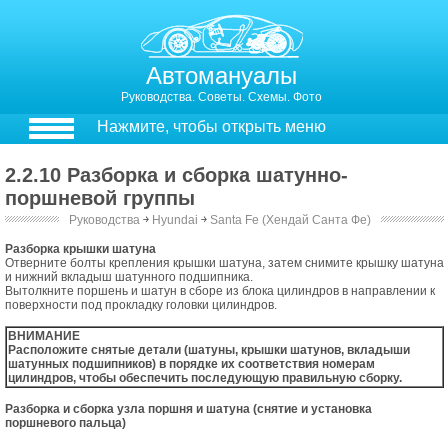
Автомануалы
Руководства. Советы. Схемы. Фото
Нажмите, чтобы открыть меню
2.2.10 Разборка и сборка шатунно-
поршневой группы
Руководства
￫
Hyundai
￫
Santa Fe (Хендай Санта Фе)
2.2.9. Разборка и сборка шатунно-поршневой группы
Разборка крышки шатуна
Отверните болты крепления крышки шатуна, затем снимите крышку шатуна
и нижний вкладыш шатунного подшипника.
Вытолкните поршень и шатун в сборе из блока цилиндров в направлении к
поверхности под прокладку головки цилиндров.
ВНИМАНИЕ
Расположите снятые детали (шатуны, крышки шатунов, вкладыши
шатунных подшипников) в порядке их соответствия номерам
цилиндров, чтобы обеспечить последующую правильную сборку.
Разборка и сборка узла поршня и шатуна (снятие и установка
поршневого пальца)