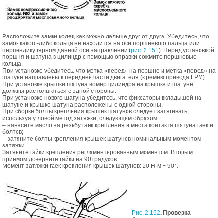
Расположите замки колец как можно дальше друг от друга. Убедитесь, что
замок какого-либо кольца не находится на оси поршневого пальца или
перпендикулярном данной оси направлении (
рис. 2.151
). Перед установкой
поршня и шатуна в цилиндр с помощью оправки сожмите поршневые
кольца.
При установке убедитесь, что метка «перед» на поршне и метка «перед» на
шатуне направлены к передней части двигателя (к ремню привода ГРМ).
При установке крышки шатуна номер цилиндра на крышке и шатуне
должны располагаться с одной стороны.
При установке нового шатуна убедитесь, что фиксаторы вкладышей на
шатуне и крышке шатуна расположены с одной стороны.
При сборке болты крепления крышек шатунов следует затягивать,
используя угловой метод затяжки, следующим образом:
– нанесите масло на резьбу гаек крепления и места контакта шатуна гаек и
болтов;
– затяните болты крепления крышек шатунов номинальным моментом
затяжки.
Затяните гайки крепления регламентированным моментом. Вторым
приемом доверните гайки на 90 градусов.
Момент затяжки гаек крепления крышек шатунов: 20 Н·м + 90°.
Рис. 2.152
. Проверка