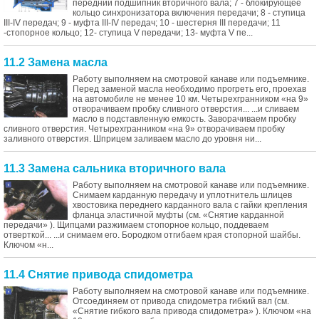
передний подшипник вторичного вала; 7 - блокирующее
кольцо синхронизатора включения передачи; 8 - ступица
III-IV передач; 9 - муфта III-IV передач; 10 - шестерня III передачи; 11
-стопорное кольцо; 12- ступица V передачи; 13- муфта V пе...
11.2 Замена масла
Работу выполняем на смотровой канаве или подъемнике.
Перед заменой масла необходимо прогреть его, проехав
на автомобиле не менее 10 км. Четырехгранником «на 9»
отворачиваем пробку сливного отверстия... ...и сливаем
масло в подставленную емкость. Заворачиваем пробку
сливного отверстия. Четырехгранником «на 9» отворачиваем пробку
заливного отверстия. Шприцем заливаем масло до уровня ни...
11.3 Замена сальника вторичного вала
Работу выполняем на смотровой канаве или подъемнике.
Снимаем карданную передачу и уплотнитель шлицев
хвостовика переднего карданного вала с гайки крепления
фланца эластичной муфты (см. «Снятие карданной
передачи» ). Щипцами разжимаем стопорное кольцо, поддеваем
отверткой... ...и снимаем его. Бородком отгибаем края стопорной шайбы.
Ключом «н...
11.4 Снятие привода спидометра
Работу выполняем на смотровой канаве или подъемнике.
Отсоединяем от привода спидометра гибкий вал (см.
«Снятие гибкого вала привода спидометра» ). Ключом «на