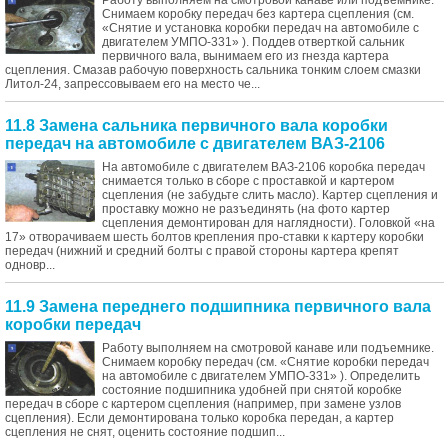
Работу выполняем на смотровой канаве или подъемнике.
Снимаем коробку передач без картера сцепления (см.
«Снятие и установка коробки передач на автомобиле с
двигателем УМПО-331» ). Поддев отверткой сальник
первичного вала, вынимаем его из гнезда картера
сцепления. Смазав рабочую поверхность сальника тонким слоем смазки
Литол-24, запрессовываем его на место че...
11.8 Замена сальника первичного вала коробки
передач на автомобиле с двигателем ВАЗ-2106
На автомобиле с двигателем ВАЗ-2106 коробка передач
снимается только в сборе с проставкой и картером
сцепления (не забудьте слить масло). Картер сцепления и
проставку можно не разъединять (на фото картер
сцепления демонтирован для наглядности). Головкой «на
17» отворачиваем шесть болтов крепления про-ставки к картеру коробки
передач (нижний и средний болты с правой стороны картера крепят
одновр...
11.9 Замена переднего подшипника первичного вала
коробки передач
Работу выполняем на смотровой канаве или подъемнике.
Снимаем коробку передач (см. «Снятие коробки передач
на автомобиле с двигателем УМПО-331» ). Определить
состояние подшипника удобней при снятой коробке
передач в сборе с картером сцепления (например, при замене узлов
сцепления). Если демонтирована только коробка передан, а картер
сцепления не снят, оценить состояние подшип...