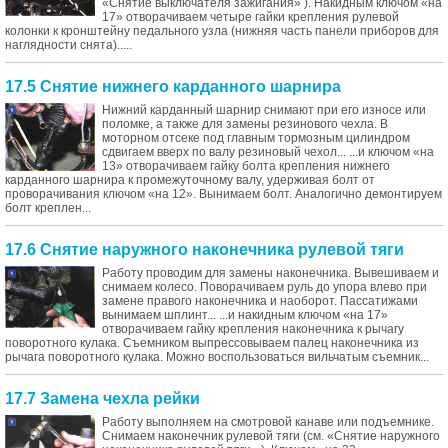
«Снятие выключателя зажигания» ). Накидным ключом «на
17» отворачиваем четыре гайки крепления рулевой
колонки к кронштейну педального узла (нижняя часть панели приборов для
наглядности снята).....
17.5 Снятие нижнего карданного шарнира
Нижний карданный шарнир снимают при его износе или
поломке, а также для замены резинового чехла. В
моторном отсеке под главным тормозным цилиндром
сдвигаем вверх по валу резиновый чехол... ...и ключом «на
13» отворачиваем гайку болта крепления нижнего
карданного шарнира к промежуточному валу, удерживая болт от
проворачивания ключом «на 12». Вынимаем болт. Аналогично демонтируем
болт креплен...
17.6 Снятие наружного наконечника рулевой тяги
Работу проводим для замены наконечника. Вывешиваем и
снимаем колесо. Поворачиваем руль до упора влево при
замене правого наконечника и наоборот. Пассатижами
вынимаем шплинт... ...и накидным ключом «на 17»
отворачиваем гайку крепления наконечника к рычагу
поворотного кулака. Съемником выпрессовываем палец наконечника из
рычага поворотного кулака. Можно воспользоваться вильчатым съемник...
17.7 Замена чехла рейки
Работу выполняем на смотровой канаве или подъемнике.
Снимаем наконечник рулевой тяги (см. «Снятие наружного