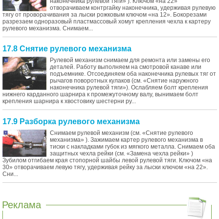
наконечника рулевой тяги» ). Ключом «на 22»
отворачиваем контргайку наконечника, удерживая рулевую
тягу от проворачивания за лыски рожковым ключом «на 12». Бокорезами
разрезаем одноразовый пластмассовый хомут крепления чехла к картеру
рулевого механизма. Снимаем...
17.8 Снятие рулевого механизма
Рулевой механизм снимаем для ремонта или замены его
деталей. Работу выполняем на смотровой канаве или
подъемнике. Отсоединяем оба наконечника рулевых тяг от
рычагов поворотных кулаков (см. «Снятие наружного
наконечника рулевой тяги»). Ослабляем болт крепления
нижнего карданного шарнира к промежуточному валу, вынимаем болт
крепления шарнира к хвостовику шестерни ру...
17.9 Разборка рулевого механизма
Снимаем рулевой механизм (см. «Снятие рулевого
механизма» ). Зажимаем картер рулевого механизма в
тиски с накладками губок из мягкого металла. Снимаем оба
защитных чехла рейки (см. «Замена чехла рейки» )
Зубилом отгибаем края стопорной шайбы левой рулевой тяги. Ключом «на
30» отворачиваем левую тягу, удерживая рейку за лыски ключом «на 22».
Сни...
Реклама