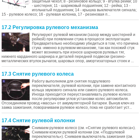
защитный чехол; 8 - резиновое кольцо; 9 - втулка рейки; 10
- шестерня; 11 - шариковый подшипник; 12 - рейка; 13 -
игольчатый подшипник; 14 - крышка выключателя сигнала;
15 - рулевое колесо; 16 - рулевая колонка, 17 - резиновая п...
17.2 Регулировка рулевого механизма
Регулируют рулевой механизм (зазор между шестерней и
рейкой) при появлении стука в процессе эксплуатации.
Предварительно необходимо убедиться в том, что причина
стука -именно в рулевом механизме, так как похожий стук
может возникать при износе шарниров рулевых тяг,
нижнего карданного шарнира и деталей передней подвески (резино-
металлических втулок рычагов, шаровых опор, амортизаторных стоек и ...
17.3 Снятие рулевого колеса
Работу выполняем для снятия подрулевого
переключателя, рулевой колонки, при замене контактного
кольца звукового сигнала или самого рулевого колеса.
Иногда приходится переустанавливать рулевое колесо
после регулировки углов установки колес автомобиля.
Отсоединяем провод «массы» от аккумуляторной батареи. Вынув ключ из
замка зажигания, поворачиваем рулевое колесо, пока не сработает уст...
17.4 Снятие рулевой колонки
Снимаем рулевое колесо (см. «Снятие рулевого колеса»).
Снимаем кожухи рулевой колонки (см. «Подрулевой
переключатель»). Снимаем выключатель зажигания (см.