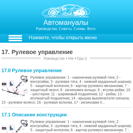
Автомануалы
Руководства. Советы. Схемы. Фото
Нажмите, чтобы открыть меню
17. Рулевое управление
Руководства
￫
Иж
￫
Ода ()
17.0 Рулевое управление
Рулевое управление: 1 - наконечник рулевой тяги; 2 -
контргайка; 3 - рулевая тяга; 4 - нижний карданный шарнир;
5 - защитный колпачок; 6 - картер рулевого механизма; 7 -
защитный чехол; 8 - резиновое кольцо; 9 - втулка рейки; 10
- шестерня; 11 - шариковый подшипник; 12 - рейка; 13 -
игольчатый подшипник; 14 - крышка выключателя сигнала;
15 - рулевое колесо; 16 - рулевая колонка, 17 - резиновая п...
17.1 Описание конструкции
Рулевое управление: 1 - наконечник рулевой тяги; 2 -
контргайка; 3 - рулевая тяга; 4 - нижний карданный шарнир;
5 - защитный колпачок; 6 - картер рулевого механизма; 7 -