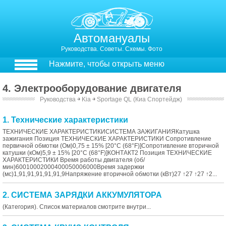
Автомануалы
Руководства. Советы. Схемы. Фото
Нажмите, чтобы открыть меню
4. Электрооборудование двигателя
Руководства
￫
Kia
￫
Sportage QL (Киа Спортейдж)
1. Технические характеристики
ТЕХНИЧЕСКИЕ ХАРАКТЕРИСТИКИСИСТЕМА ЗАЖИГАНИЯКатушка
зажигания Позиция ТЕХНИЧЕСКИЕ ХАРАКТЕРИСТИКИ Сопротивление
первичной обмотки (Ом)0,75 ± 15% [20°C (68°F)]Сопротивление вторичной
катушки (кОм)5,9 ± 15% [20°C (68°F)]КОНТАКТ2 Позиция ТЕХНИЧЕСКИЕ
ХАРАКТЕРИСТИКИ Время работы двигателя (об/
мин)60010002000400050006000Время задержки
(мс)1,91,91,91,91,91,9Напряжение вторичной обмотки (кВт)27 ↑27 ↑27 ↑2...
2. СИСТЕМА ЗАРЯДКИ АККУМУЛЯТОРА
(Категория). Список материалов смотрите внутри...