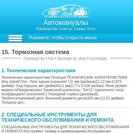
Автомануалы
Руководства. Советы. Схемы. Фото
Нажмите, чтобы открыть меню
15. Тормозная система
Руководства
￫
Kia
￫
Sportage QL (Киа Спортейдж)
1. Технические характеристики
Технические характеристики Позиция ТЕХНИЧЕСКИЕ ХАРАКТЕРИСТИКИ
Mse yidratrClne - Типс одним поршнем* I.D. мм (дюймов)22,22 мм (0,875
дюйма)- Ход поршня, мм (дюйм)45±1 мм(1,77± 0,039 дюйма)· Реле уровня
жидкостиПредусмотрен Тормозной усилитель - Тип11" одиночного типа-
Коэффициент усиления9:1 Передний тормоз (дисковый) -
ТипВентилируемый диск· Внешний диаметр диска305 мм (12,01 дюйма)-
Толщина дис...
2. СПЕЦИАЛЬНЫЕ ИНСТРУМЕНТЫ ДЛЯ
ТЕХНИЧЕСКОГО ОБСЛУЖИВАНИЯ И РЕМОНТА
СПЕЦИАЛЬНЫЕ ИНСТРУМЕНТЫ ДЛЯ ТЕХНИЧЕСКОГО ОБСЛУЖИВАНИЯ
И РЕМОНТА Инструмент (номер и наименование) Изображение