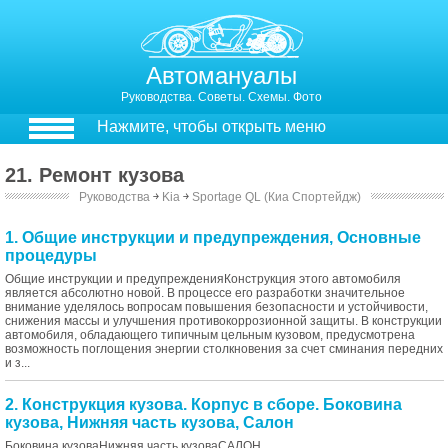
Автомануалы
Руководства. Советы. Схемы. Фото
Нажмите, чтобы открыть меню
21. Ремонт кузова
Руководства
￫
Kia
￫
Sportage QL (Киа Спортейдж)
1. Общие инструкции и предупреждения, Основные
процедуры
Общие инструкции и предупрежденияКонструкция этого автомобиля
является абсолютно новой. В процессе его разработки значительное
внимание уделялось вопросам повышения безопасности и устойчивости,
снижения массы и улучшения противокоррозионной защиты. В конструкции
автомобиля, обладающего типичным цельным кузовом, предусмотрена
возможность поглощения энергии столкновения за счет сминания передних
и з...
2. Конструкция кузова. Корпус в сборе. Боковина
кузова, Нижняя часть кузова, Салон
Боковина кузоваНижняя часть кузоваСАЛОН...