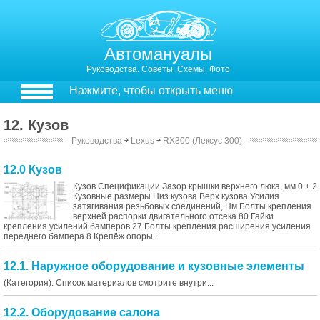
Автомануалы
Руководства. Советы. Схемы. Фото
Нажмите, чтобы открыть меню
12. Кузов
Руководства
￫
Lexus
￫
RX300 (Лексус 300)
12.0 Кузов
Кузов Спецификации Зазор крышки верхнего люка, мм 0 ± 2
Кузовные размеры Низ кузова Верх кузова Усилия
затягивания резьбовых соединений, Нм Болты крепления
верхней распорки двигательного отсека 80 Гайки
крепления усилений бамперов 27 Болты крепления расширения усиления
переднего бампера 8 Крепёж опоры...
12.1. Наружное оборудование и кузовные элементы
(Категория). Список материалов смотрите внутри...
12.2. Оборудование салона