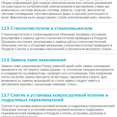
Общая информация Для подачи электропитания или сигнала управления
на некоторые из потребителей электроэнергии в автомобиле (такие как
компоненты системы впрыска топлива, клаксон, стартёр, вентилятор
системы охлаждения, противотуманные фары и прочие) используются
реле. Фактически реле представляет собой электрический ключ, обеспеч...
13.5 Стеклоочистители и стеклоомыватели
Стеклоочистители и стеклоомыватели Описание проверки состояния,
регулировки и замены щёток стеклоочистителей приведено в Разделе
Проверка состояния, регулировка и замена щёток стеклоочистителей.
Описание снятия и установки механизма стеклоочистителей приведено в
Разделе Снятие и установка очистителей и обтекателя ветрового стекла. ...
13.6 Замена ламп накаливания
Замена ламп накаливания Перед заменой какой-либо лампы наливания
выключите её. Не берите лампу руками, т.к. отпечатки пальцев испаряются
и осаждаются на рефлекторе, приводя к его потускнению. При появлении
пятен на колбе лампы протрите её ветошью, смоченной в спирте. Для
возможности замены вышедшей из строя лампы следует иметь в
автомобиле коробку с запасными лампами. Списо...
13.7 Снятие и установка кожуха рулевой колонки и
подрулевых переключателей
Снятие и установка кожуха рулевой колонки и подрулевых переключателей
Описание снятия и установки кожуха рулевой колонки и подрулевых
переключателей приведено в Разделе Снятие, установка, разборка и