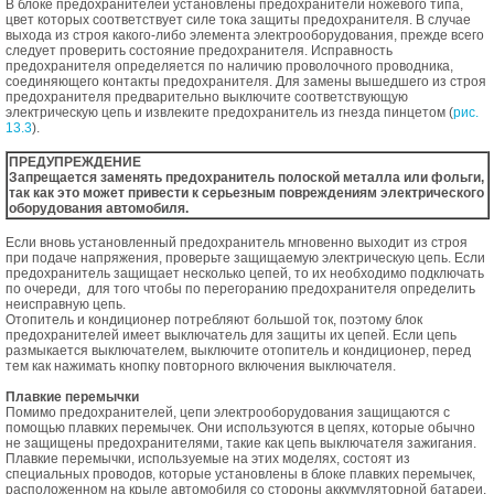
В блоке предохранителей установлены предохранители ножевого типа,
цвет которых соответствует силе тока защиты предохранителя. В случае
выхода из строя какого-либо элемента электрооборудования, прежде всего
следует проверить состояние предохранителя. Исправность
предохранителя определяется по наличию проволочного проводника,
соединяющего контакты предохранителя. Для замены вышедшего из строя
предохранителя предварительно выключите соответствующую
электрическую цепь и извлеките предохранитель из гнезда пинцетом (
рис.
13.3
).
ПРЕДУПРЕЖДЕНИЕ
Запрещается заменять предохранитель полоской металла или фольги,
так как это может привести к серьезным повреждениям электрического
оборудования автомобиля.
Если вновь установленный предохранитель мгновенно выходит из строя
при подаче напряжения, проверьте защищаемую электрическую цепь. Если
предохранитель защищает несколько цепей, то их необходимо подключать
по очереди, для того чтобы по перегоранию предохранителя определить
неисправную цепь.
Отопитель и кондиционер потребляют большой ток, поэтому блок
предохранителей имеет выключатель для защиты их цепей. Если цепь
размыкается выключателем, выключите отопитель и кондиционер, перед
тем как нажимать кнопку повторного включения выключателя.
Плавкие перемычки
Помимо предохранителей, цепи электрооборудования защищаются с
помощью плавких перемычек. Они используются в цепях, которые обычно
не защищены предохранителями, такие как цепь выключателя зажигания.
Плавкие перемычки, используемые на этих моделях, состоят из
специальных проводов, которые установлены в блоке плавких перемычек,
расположенном на крыле автомобиля со стороны аккумуляторной батареи.