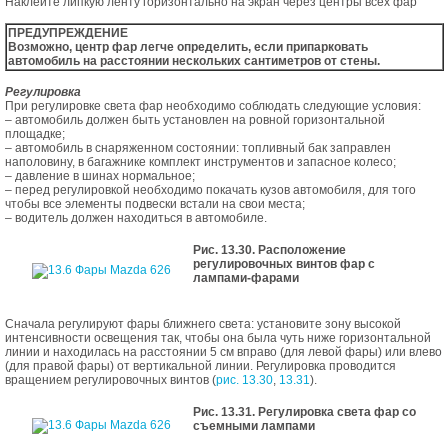
Наклейте липкую ленту горизонтально на экран через центры всех фар
ПРЕДУПРЕЖДЕНИЕ
Возможно, центр фар легче определить, если припарковать
автомобиль на расстоянии нескольких сантиметров от стены.
Регулировка
При регулировке света фар необходимо соблюдать следующие условия:
– автомобиль должен быть установлен на ровной горизонтальной
площадке;
– автомобиль в снаряженном состоянии: топливный бак заправлен
наполовину, в багажнике комплект инструментов и запасное колесо;
– давление в шинах нормальное;
– перед регулировкой необходимо покачать кузов автомобиля, для того
чтобы все элементы подвески встали на свои места;
– водитель должен находиться в автомобиле.
Рис. 13.30. Расположение
регулировочных винтов фар с
лампами-фарами
Сначала регулируют фары ближнего света: установите зону высокой
интенсивности освещения так, чтобы она была чуть ниже горизонтальной
линии и находилась на расстоянии 5 см вправо (для левой фары) или влево
(для правой фары) от вертикальной линии. Регулировка проводится
вращением регулировочных винтов (
рис. 13.30
,
13.31
).
Рис. 13.31. Регулировка света фар со
съемными лампами