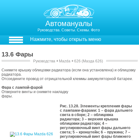
Автомануалы
Руководства. Советы. Схемы. Фото
Нажмите, чтобы открыть меню
13.6 Фары
Руководства
￫
Mazda
￫
626 (Мазда 626)
13.6. Фары
Снимите крышку облицовки радиатора (если она установлена) и облицовку
радиатора.
Отсоедините провод от отрицательной клеммы аккумуляторной батареи.
Фара с лампой-фарой
Отверните винты и снимите накладку
фары.
Рис. 13.28. Элементы крепления фары
с лампами-фарами: 1 – фара дальнего
света в сборе; 2 – облицовка
радиатора; 3 – верхняя крышка
облицовки радиатора; 4 –
регулировочный винт фары дальнего
света; 5 – кронштейн; 6 – пружина; 7 –
регулировочный винт фары ближнего