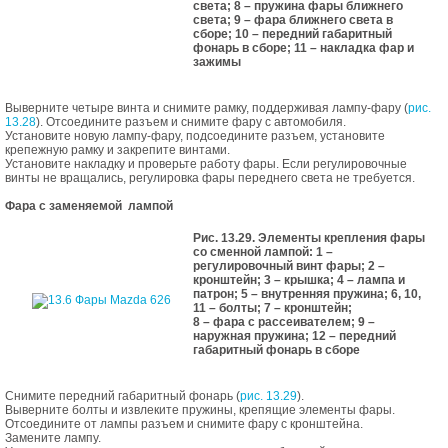
света; 8 – пружина фары ближнего
света; 9 – фара ближнего света в
сборе; 10 – передний габаритный
фонарь в сборе; 11 – накладка фар и
зажимы
Выверните четыре винта и снимите рамку, поддерживая лампу-фару (
рис.
13.28
). Отсоедините разъем и снимите фару с автомобиля.
Установите новую лампу-фару, подсоедините разъем, установите
крепежную рамку и закрепите винтами.
Установите накладку и проверьте работу фары. Если регулировочные
винты не вращались, регулировка фары переднего света не требуется.
Фара с заменяемой лампой
Рис. 13.29. Элементы крепления фары
со сменной лампой: 1 –
регулировочный винт фары; 2 –
кронштейн; 3 – крышка; 4 – лампа и
патрон; 5 – внутренняя пружина; 6, 10,
11 – болты; 7 – кронштейн;
8 – фара с рассеивателем; 9 –
наружная пружина; 12 – передний
габаритный фонарь в сборе
Снимите передний габаритный фонарь (
рис. 13.29
).
Выверните болты и извлеките пружины, крепящие элементы фары.
Отсоедините от лампы разъем и снимите фару с кронштейна.
Замените лампу.