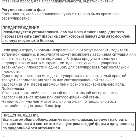
Установка проводится в последовательности, обратной снятию.
Регулировка света фар
Очень важно, чтобы направление пучка света фар было правильно
отрегулировано.
ПРЕДУПРЕЖДЕНИЕ
Рекомендуется устанавливать лампы Holts Amber Lamp, для того
чтобы заменить свет фары на свет, который принят для автомобилей,
эксплуатируемых в Европе.
Если фары отрегулированы неправильно, они могут ослепить водителя
встречной машины, в результате может возникнуть аварийная ситуация или
значительно ухудшиться видимость. В фарах предусмотрены два
регулировочных винта с пружинами: один сверху для регулировки в
вертикальной плоскости и один сбоку для регулировки в горизонтальной
плоскости.
Существует несколько методов регулировки света фар, самый простой
требует использования экрана или светлоокрашенной стены на
расстоянии 3 м перед автомобилем и ровного горизонтального пола.
Подготовка
Установите автомобиль на ровной горизонтальной поверхности на
расстоянии 3 м от экрана или светлоокрашенной стены.
Наклейте липкую ленту вертикально на экран по продольной оси
автомобиля и центрам обеих фар.
ПРЕДУПРЕЖДЕНИЕ
Если автомобиль оборудован четырьмя фарами, следует наклеить
четыре полоски в соответствии с центром каждой фары и одну полоску
по продольной оси автомобиля.