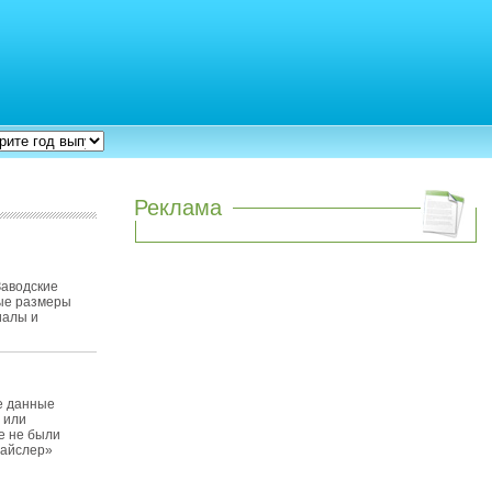
Реклама
Заводские
ные размеры
иалы и
е данные
 или
е не были
райслер»