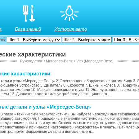
а
База знаний
История авто
тва:
ческие характеристики
Руководства
￫
Mercedes-Benz
￫
Vito (Мерседес Вито)
ские характеристики
тали и узлы «Мерседес-Бенц» 2. Электронное оборудование автомобиля 3. 
ово-сцепное устройство 5. Двигатель 6. Скорости 7. Шины и колеса 8. Габарит
асса автомобиля 10. Масса перевозимого груза 11. Эксплуатационные матер
емы 12. Диапазоны частот для устройства дистанционного ...
ные детали и узлы «Мерседес-Бенц»
В главе «Технические характеристики» Вы найдете необходимые технически
Вашего автомобиля. Приведенные значения частично являются временными
полученными расчетным путем. Окончательные и отсутствующие данные ещ
предоставлены при наборе настоящего «Руководства» в печать. «ДаймлерК
контролирует фирменные детали и допущенные д...