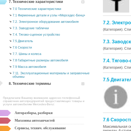
7. Технические характеристики
7.0 Технические характеристики
7.1 Фирменные детали и узлы «Мерседес-Бенц»
7.2. Электронное оборудование автомобиля
7.2. Элект
7.3. Заводские таблички
(Категория). Сп
7.4. Тягово-сцепное устройство
7.3. Заводс
7.5 Двигатель
7.6 Скорости
(Категория). Сп
7.7. Шины и колеса
7.4. Тягово
7.8 Габаритные размеры автомобиля
7.9 Масса автомобиля
(Категория). Сп
7.11. Эксплуатационные материалы и заправочные
объемы
7.5 Двигате
8. Технические термины
Предлагаем Вашему вниманию адресно-телефонный
справочник автопредприятий предоставляющих товары и
услуги автомобилям Mercedes-Benz:
Авторазборы, разборки
7.6 Скорост
Магазины автозапчастей
Максимальная ско
Сервисы, технич. обслуживание
передач, 6-ступе