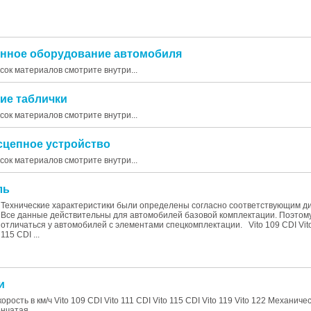
ронное оборудование автомобиля
исок материалов смотрите внутри...
кие таблички
исок материалов смотрите внутри...
-сцепное устройство
исок материалов смотрите внутри...
ль
Технические характеристики были определены согласно соответствующим д
Все данные действительны для автомобилей базовой комплектации. Поэтому
отличаться у автомобилей с элементами спецкомплектации. Vito 109 CDI Vito
115 CDI ...
и
рость в км/ч Vito 109 CDI Vito 111 CDI Vito 115 CDI Vito 119 Vito 122 Механиче
нчатая ...