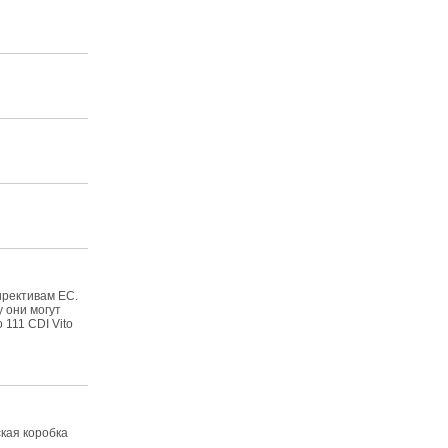
ирективам ЕС.
 они могут
 111 CDI Vito
ская коробка