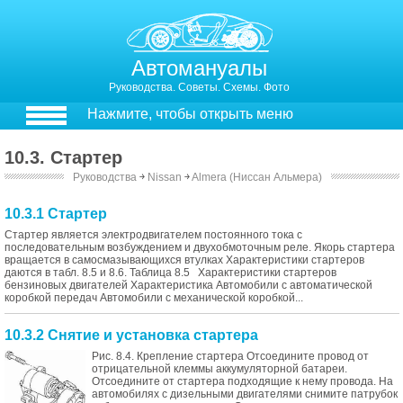
Автомануалы
Руководства. Советы. Схемы. Фото
Нажмите, чтобы открыть меню
10.3. Стартер
Руководства
￫
Nissan
￫
Almera (Ниссан Альмера)
10.3.1 Стартер
Стартер является электродвигателем постоянного тока с
последовательным возбуждением и двухобмоточным реле. Якорь стартера
вращается в самосмазывающихся втулках Характеристики стартеров
даются в табл. 8.5 и 8.6. Таблица 8.5 Характеристики стартеров
бензиновых двигателей Характеристика Автомобили с автоматической
коробкой передач Автомобили с механической коробкой...
10.3.2 Снятие и установка стартера
Рис. 8.4. Крепление стартера Отсоедините провод от
отрицательной клеммы аккумуляторной батареи.
Отсоедините от стартера подходящие к нему провода. На
автомобилях с дизельными двигателями снимите патрубок