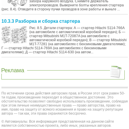
забора наружного воздуха. Снимите держатель
электропроводов. Выверните болты крепления стартера
(рис. 8.4). Отведите в сторону пучки проводов в зоне работы и выньте ...
10.3.3 Разборка и сборка стартера
Рис. 8.5. Детали стартера: А — стартер Hitachi S114-766A
(на автомобиле с автоматической коробкой передач); Б —
стартер Mitsubishi M1T-72087A (на автомобиле с
автоматической коробкой передач); В — стартер Mitsubishi
M1T-77281 (на автомобилях с бензиновыми двигателями);
Г — стартер Hitachi S114-769А (на автомобилях с бензиновыми
двигателями); Д — стартер Hitachi S114-630 (на автом...
Реклама
По истечении срока действия авторских прав, в России этот срок равен 50-
ти годам, произведение переходит в общественное достояние. Это
обстоятельство позволяет свободно использовать произведение, соблюдая
при этом личные неимущественные права — право авторства, право на
имя, право на защиту от всякого искажения и право на защиту репутации
автора — так как, эти права охраняются бессрочно.
© Автомануалы. Вся информация представленная на данном сайте
является собственностью проекта, либо иных, указанных авторов.