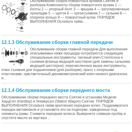
Обслуживание сборок поворотных кулаков Снятие и
разборка Компоненты сборки поворотного кулака 1 —
болты 2 — упорный болт 3 — крышка 4 — регулировочные
прокладки 5 — щиток 6 — грязесъемник 7 — сальник 8 —
опорное кольцо 9 — поворотный кулак ПОРЯДОК
ВЫПОЛНЕНИЯ Ослабьте гайки...
12.1.3 Обслуживание сборки главной передачи
Обслуживание сборки главной передачи Для выполнения
описываемых ниже процедур потребуются следующие
специальные инструменты: гаечный ключ Стиллсона и
съемник фланца ведущей шестерни (для замены сальника
ведущей шестерни); перечисленные выше инструменты,
плюс съемник для подшипников (для разборки); пресс с опорными
пластинами, чувствительный динамометрический ключ низкого диапазона
и...
12.1.4 Обслуживание сборки переднего моста
Обслуживание сборки переднего моста Снятие и установка Модели
Хардтоп (Hardtop) и Универсал (Station Wagon) Снятие ПОРЯДОК
ВЫПОЛНЕНИЯ Ослабьте гайки крепления передних колес. Поддомкратьте
передок автомобиля и установите его на подпорки, заведенные под
элементы рамы. Снимите передние колеса. Выверните сливную пробку и
спустите масло из картера ...