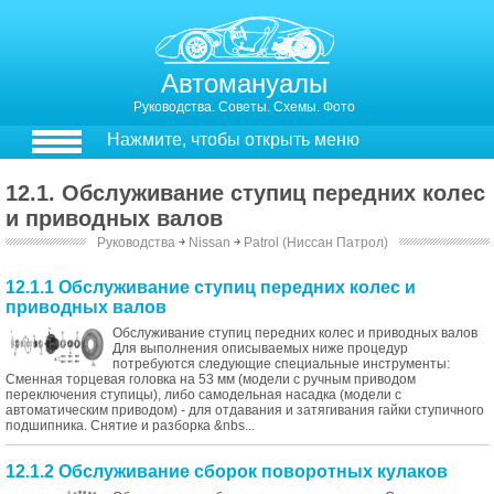
Автомануалы
Руководства. Советы. Схемы. Фото
Нажмите, чтобы открыть меню
12.1. Обслуживание ступиц передних колес
и приводных валов
Руководства
￫
Nissan
￫
Patrol (Ниссан Патрол)
12.1.1 Обслуживание ступиц передних колес и
приводных валов
Обслуживание ступиц передних колес и приводных валов
Для выполнения описываемых ниже процедур
потребуются следующие специальные инструменты:
Сменная торцевая головка на 53 мм (модели с ручным приводом
переключения ступицы), либо самодельная насадка (модели с
автоматическим приводом) - для отдавания и затягивания гайки ступичного
подшипника. Cнятие и разборка &nbs...
12.1.2 Обслуживание сборок поворотных кулаков