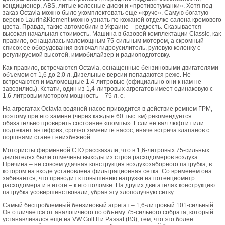
кондиционер, ABS, литые колесные диски и «противотуманки». Хотя под
заказ Octavia можно было укомплектовать еще «круче». Самую богатую
версию Laurin&Klement можно узнать по кожаной отделке салона кремового
цвета. Правда, такие автомобили в Украине – редкость. Сказывается
высокая начальная стоимость. Машина в базовой комплектации Classic, как
правило, оснащалась маломощным 75-сильным мотором, а скромный
список ее оборудования включал гидроусилитель, рулевую колонку с
регулируемой высотой, иммобилайзер и радиоподготовку.
Как правило, встречаются Octavia, оснащенные бензиновыми двигателями
объемом от 1,6 до 2,0 л. Дизельные версии попадаются реже. Не
встречаются и маломощные 1,4-литровые (официально они к нам не
завозились). Кстати, один из 1,4-литровых агрегатов имеет одинаковую с
1,6-литровым мотором мощность – 75 л. с.
На агрегатах Octavia водяной насос приводится в действие ремнем ГРМ,
поэтому при его замене (через каждые 60 тыс. км) рекомендуется
обязательно проверить состояние «помпы». Если ее вал люфтит или
подтекает антифриз, срочно замените насос, иначе встреча клапанов с
поршнями станет неизбежной.
Мотористы фирменной СТО рассказали, что в 1,6-литровых 75-сильных
двигателях были отмечены выходы из строя расходомеров воздуха.
Причина – не совсем удачная конструкция воздухозаборного патрубка, в
котором на входе установлена фильтрационная сетка. Со временем она
забивается, что приводит к повышению нагрузки на потенциометр
расходомера и в итоге – к его поломке. На других двигателях конструкцию
патрубка усовершенствовали, убрав эту злополучную сетку.
Самый беспроблемный бензиновый агрегат – 1,6-литровый 101-сильный.
Он отличается от аналогичного по объему 75-сильного собрата, который
устанавливался еще на VW Golf II и Passat (B3), тем, что это более