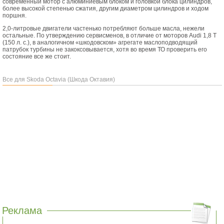
современный мотор с алюминиевым блоком и головкой блока цилиндров,
более высокой степенью сжатия, другим диаметром цилиндров и ходом
поршня.
2,0-литровые двигатели частенько потребляют больше масла, нежели
остальные. По утверждению сервисменов, в отличие от моторов Audi 1,8 Т
(150 л. с.), в аналогичном «шкодовском» агрегате маслоподводящий
патрубок турбины не закоксовывается, хотя во время ТО проверить его
состояние все же стоит.
Все для Skoda Octavia (Шкода Октавия)
Реклама