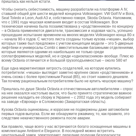
пришлась как нельзя кстати.
Чтобы снизить себестоимость, машину разработали на платформе А IV,
ставшей общей для шести моделей концерна Volkswagen: VW Golf IV и Bora,
Seat Toledo и Leon, Audi A3 и, собственно говоря, Skoda Octavia. Напомним,
что с 1991 года чешская компания входит в состав Volkswagen. Вся
техническая начинка была позаимствована у «родственников» по концерну
– в Octavia применяются двигатели, трансмиссия и ходовая часть, успешно
прошедшие испытание временем на многих моделях Volkswagen конца 80-х
– начала 90-х годов. С чистого листа созданы только кузова «чешки», выбор
которых также был предложен с учетом концепции модели – это 5-дверные
лифтбеки и универсалы Combi с вместительными багажными отделениями,
которые являются одними из наибольших не только среди
соплатформенных моделей, но и среди «одноклассников» вообще. Плюс ко
всему Octavia отличается и большой грузоподъемностью – около 580 кг!
Еще одна маркетинговая хитрость создателей, на которую купились
потребители: «чешка» выглядит заметно крупнее своих «родственников» и
очень схожа с более престижным Passat (В5), но стоит намного дешевле.
Так почему рациональным потребителям было не купить чешскую машину?
Пришлась по душе Skoda Octavia и отечественным автолюбителям – спрос
на нее оказался настолько высок, что было принято стратегически важное
решение наладить ее сборку в Украине – с 2002 года эту модель собирают
на заводе «Еврокар» в Соломоново (Закарпатская область).
Кузова Octavia оцинкованы, и коррозии не подвержены даже автомобили
первых годов выпуска. Если же обнаружите ржавчину, то, как правило, это
следствие некачественного ремонта после аварии.
Как правило, чаще всего у нас встречаются богато оснащенные машины в
комплектации Ambient и Elegance. В последней можно встретить
центральный замок, электропакет, передние подушки безопасности,