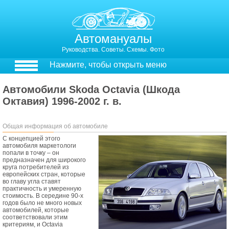
Автомануалы
Руководства. Советы. Схемы. Фото
Нажмите, чтобы открыть меню
Автомобили Skoda Octavia (Шкода
Октавия) 1996-2002 г. в.
Общая информация об автомобиле
С концепцией этого
автомобиля маркетологи
попали в точку – он
предназначен для широкого
круга потребителей из
европейских стран, которые
во главу угла ставят
практичность и умеренную
стоимость. В середине 90-х
годов было не много новых
автомобилей, которые
соответствовали этим
критериям, и Octavia