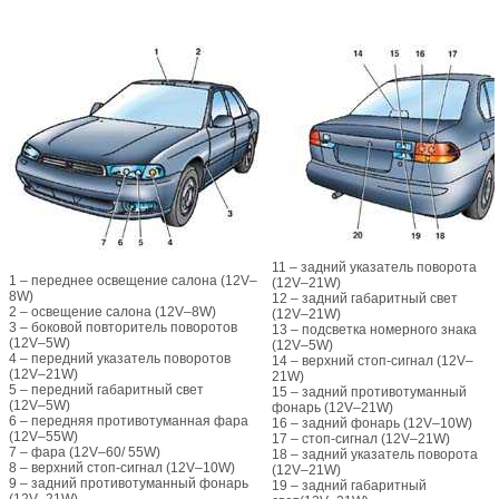
11 – задний указатель поворота
1 – переднее освещение салона (12V–
(12V–21W)
8W)
12 – задний габаритный свет
2 – освещение салона (12V–8W)
(12V–21W)
3 – боковой повторитель поворотов
13 – подсветка номерного знака
(12V–5W)
(12V–5W)
4 – передний указатель поворотов
14 – верхний стоп-сигнал (12V–
(12V–21W)
21W)
5 – передний габаритный свет
15 – задний противотуманный
(12V–5W)
фонарь (12V–21W)
6 – передняя противотуманная фара
16 – задний фонарь (12V–10W)
(12V–55W)
17 – стоп-сигнал (12V–21W)
7 – фара (12V–60/ 55W)
18 – задний указатель поворота
8 – верхний стоп-сигнал (12V–10W)
(12V–21W)
9 – задний противотуманный фонарь
19 – задний габаритный