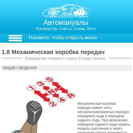
Автомануалы
Руководства. Советы. Схемы. Фото
Нажмите, чтобы открыть меню
1.8 Механическая коробка передач
Руководства
￫
Subaru
￫
Legacy (Субару Легаси)
1.8. Механическая коробка передач
ОБЩИЕ СВЕДЕНИЯ
Механическая коробка
передач имеет пять
синхронизированных передач
переднего хода и передачу
заднего хода. При включении
передачи заднего хода нажать
педаль сцепления и через
несколько секунд произвести