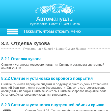
Автомануалы
Руководства. Советы. Схемы. Фото
Нажмите, чтобы открыть меню
8.2. Отделка кузова
Руководства
￫
Suzuki
￫
Liana (Сузуки Лиана)
8.2.1 Отделка кузова
Снятие и установка коврового покрытия Снятие и установка внутренней
обивки крыши ...
8.2.2 Снятие и установка коврового покрытия
Снятие Снимите передние сидения и подушку заднего сидения Отверните
нижний болт крепления ремня безопасности. Снимите соответствующие
облицовки и наладки. Снимите консоль. Снимите ковровое покрытие пола.
Установка Установка производится в порядке. ...
8.2.3 Снятие и установка внутренней обивки крыши
Снятие Рис. 8.26. Снятие плафона местного освещения и