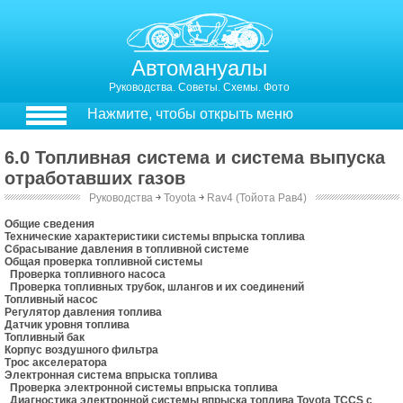
Автомануалы
Руководства. Советы. Схемы. Фото
Нажмите, чтобы открыть меню
6.0 Топливная система и система выпуска
отработавших газов
Руководства
￫
Toyota
￫
Rav4 (Тойота Рав4)
6. Топливная система и система выпуска отработавших газов
Общие сведения
Технические характеристики системы впрыска топлива
Сбрасывание давления в топливной системе
Общая проверка топливной системы
Проверка топливного насоса
Проверка топливных трубок, шлангов и их соединений
Топливный насос
Регулятор давления топлива
Датчик уровня топлива
Топливный бак
Корпус воздушного фильтра
Трос акселератора
Электронная система впрыска топлива
Проверка электронной системы впрыска топлива
Диагностика электронной системы впрыска топлива Toyota TCCS с