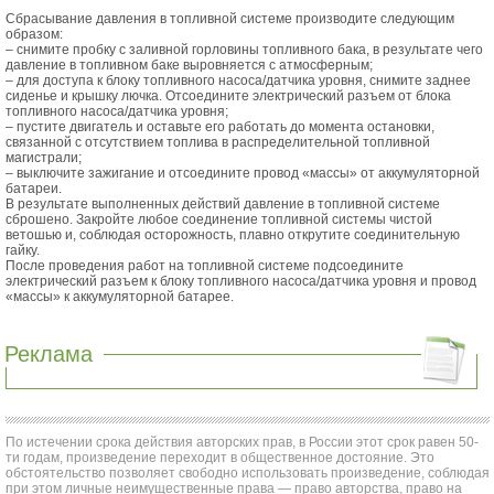
Сбрасывание давления в топливной системе производите следующим
образом:
– снимите пробку с заливной горловины топливного бака, в результате чего
давление в топливном баке выровняется с атмосферным;
– для доступа к блоку топливного насоса/датчика уровня, снимите заднее
сиденье и крышку лючка. Отсоедините электрический разъем от блока
топливного насоса/датчика уровня;
– пустите двигатель и оставьте его работать до момента остановки,
связанной с отсутствием топлива в распределительной топливной
магистрали;
– выключите зажигание и отсоедините провод «массы» от аккумуляторной
батареи.
В результате выполненных действий давление в топливной системе
сброшено. Закройте любое соединение топливной системы чистой
ветошью и, соблюдая осторожность, плавно открутите соединительную
гайку.
После проведения работ на топливной системе подсоедините
электрический разъем к блоку топливного насоса/датчика уровня и провод
«массы» к аккумуляторной батарее.
Реклама
По истечении срока действия авторских прав, в России этот срок равен 50-
ти годам, произведение переходит в общественное достояние. Это
обстоятельство позволяет свободно использовать произведение, соблюдая
при этом личные неимущественные права — право авторства, право на