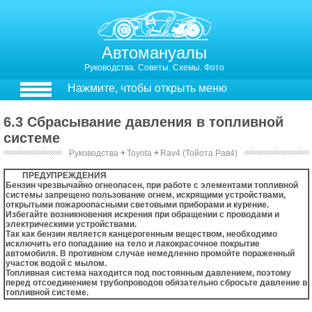
Автомануалы
Руководства. Советы. Схемы. Фото
Нажмите, чтобы открыть меню
6.3 Сбрасывание давления в топливной
системе
Руководства
￫
Toyota
￫
Rav4 (Тойота Рав4)
6.3. Сбрасывание давления в топливной системе
ПРЕДУПРЕЖДЕНИЯ
Бензин чрезвычайно огнеопасен, при работе с элементами топливной
системы запрещено пользование огнем, искрящими устройствами,
открытыми пожароопасными световыми приборами и курение.
Избегайте возникновения искрения при обращении с проводами и
электрическими устройствами.
Так как бензин является канцерогенным веществом, необходимо
исключить его попадание на тело и лакокрасочное покрытие
автомобиля. В противном случае немедленно промойте пораженный
участок водой с мылом.
Топливная система находится под постоянным давлением, поэтому
перед отсоединением трубопроводов обязательно сбросьте давление в
топливной системе.