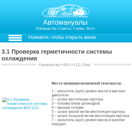
Автомануалы
Руководства. Советы. Схемы. Фото
Нажмите, чтобы открыть меню
3.1 Проверка герметичности системы
охлаждения
Руководства
￫
ВАЗ
￫
1111 (Ока)
3.1. Проверка герметичности системы охлаждения
Места проверки возможной течи масла:
1
– указатель (щуп) уровня масла в картере
двигателя
2
– шланг вентиляции картера
3
– головка блока цилиндров
4
– крышка головки
5
– шланг малой ветви вентиляции картера
6
– шланг большой ветви вентиляции картера
7 –
указатель (щуп) уровня масла в коробке
передач