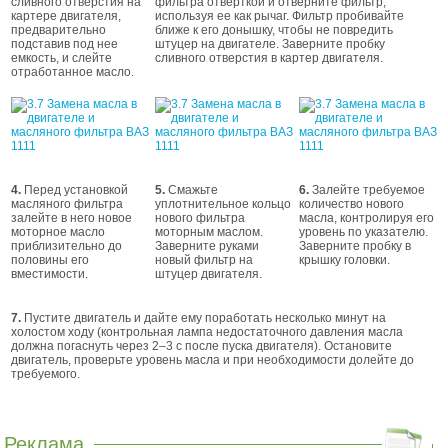
сливного отверстия на
фильтра отверткой и отверните фильтр,
картере двигателя,
используя ее как рычаг. Фильтр пробивайте
предварительно
ближе к его донышку, чтобы не повредить
подставив под нее
штуцер на двигателе. Заверните пробку
емкость, и слейте
сливного отверстия в картер двигателя.
отработанное масло.
4.
Перед установкой
5.
Смажьте
6.
Залейте требуемое
масляного фильтра
уплотнительное кольцо
количество нового
залейте в него новое
нового фильтра
масла, контролируя его
моторное масло
моторным маслом.
уровень по указателю.
приблизительно до
Заверните руками
Заверните пробку в
половины его
новый фильтр на
крышку головки.
вместимости.
штуцер двигателя.
7.
Пустите двигатель и дайте ему поработать несколько минут на
холостом ходу (контрольная лампа недостаточного давления масла
должна погаснуть через 2–3 с после пуска двигателя). Остановите
двигатель, проверьте уровень масла и при необходимости долейте до
требуемого.
Реклама