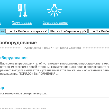
а
База знаний
История авто
тва:
рооборудование
Руководства
￫
ВАЗ
￫
2108 (Лада Самара)
ооборудование
Блок реле и предохранителей установлен в подкапотном пространстве, в от
ветровым стеклом с левой стороны. Примечание Блок реле и предохранител
раннего выпуска снимается и устанавливается так же, как и описанный в дан
руководстве. ПОРЯДОК ВЫПОЛНЕНИЯ ...
тор
исок материалов смотрите внутри...
р