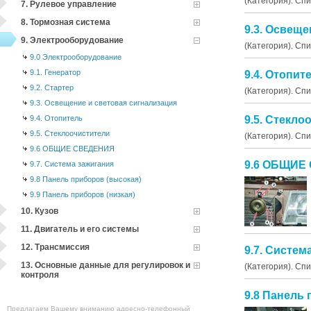
(Категория). Сп
7. Рулевое управление
8. Тормозная система
9.3. Освеще
9. Электрооборудование
(Категория). Сп
9.0 Электрооборудование
9.1. Генератор
9.4. Отопит
9.2. Стартер
(Категория). Сп
9.3. Освещение и световая сигнализация
9.4. Отопитель
9.5. Стекло
9.5. Стеклоочистители
(Категория). Сп
9.6 ОБЩИЕ СВЕДЕНИЯ
9.6 ОБЩИЕ
9.7. Система зажигания
9.8 Панель приборов (высокая)
9.9 Панель приборов (низкая)
10. Кузов
11. Двигатель и его системы
12. Трансмиссия
9.7. Систем
13. Основные данные для регулировок и
(Категория). Сп
контроля
9.8 Панель
Предлагаем Вашему вниманию адресно-телефонный