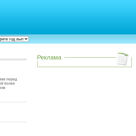
Реклама
секе перед
ей более
ном