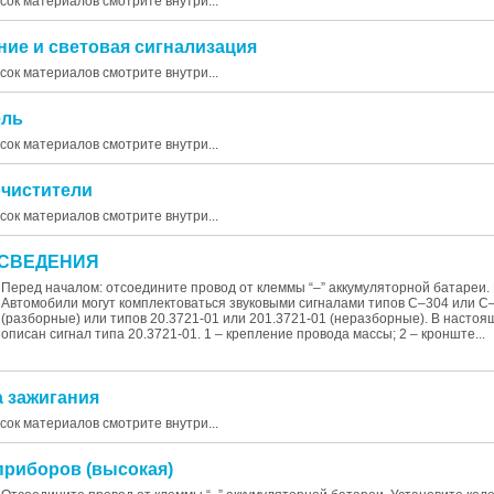
исок материалов смотрите внутри...
ние и световая сигнализация
исок материалов смотрите внутри...
ель
исок материалов смотрите внутри...
очистители
исок материалов смотрите внутри...
 СВЕДЕНИЯ
Перед началом: отсоедините провод от клеммы “–” аккумуляторной батареи
Автомобили могут комплектоваться звуковыми сигналами типов С–304 или С
(разборные) или типов 20.3721-01 или 201.3721-01 (неразборные). В насто
описан сигнал типа 20.3721-01. 1 – крепление провода массы; 2 – кронште...
а зажигания
исок материалов смотрите внутри...
 приборов (высокая)