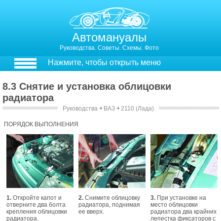
Автомануалы
Руководства. Советы. Схемы. Фото
Нажмите, чтобы открыть меню
8.3 Снятие и установка облицовки
радиатора
Руководства
￫
ВАЗ
￫
2110 (Лада)
8.4. Снятие и установка облицовки радиатора
ПОРЯДОК ВЫПОЛНЕНИЯ
1.
Откройте капот и
2.
Снимите облицовку
3.
При установке на
отверните два болта
радиатора, поднимая
место облицовки
крепления облицовки
ее вверх.
радиатора два крайних
радиатора.
лепестка фиксаторов с