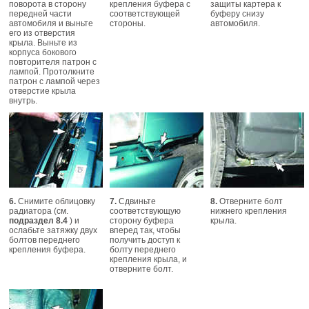
поворота в сторону
крепления буфера с
защиты картера к
передней части
соответствующей
буферу снизу
автомобиля и выньте
стороны.
автомобиля.
его из отверстия
крыла. Выньте из
корпуса бокового
повторителя патрон с
лампой. Протолкните
патрон с лампой через
отверстие крыла
внутрь.
6.
Снимите облицовку
7.
Сдвиньте
8.
Отверните болт
радиатора (см.
соответствующую
нижнего крепления
подраздел 8.4
) и
сторону буфера
крыла.
ослабьте затяжку двух
вперед так, чтобы
болтов переднего
получить доступ к
крепления буфера.
болту переднего
крепления крыла, и
отверните болт.