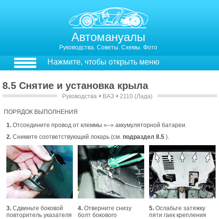
Автомануалы
Руководства. Советы. Схемы. Фото
Нажмите, чтобы открыть меню
8.5 Снятие и установка крыла
Руководства
￫
ВАЗ
￫
2110 (Лада)
8.6. Снятие и установка крыла
ПОРЯДОК ВЫПОЛНЕНИЯ
1.
Отсоедините провод от клеммы «–» аккумуляторной батареи.
2.
Снимите соответствующий локарь (см.
подраздел 8.5
).
3.
Сдвиньте боковой
4.
Отверните снизу
5.
Ослабьте затяжку
повторитель указателя
болт бокового
пяти гаек крепления