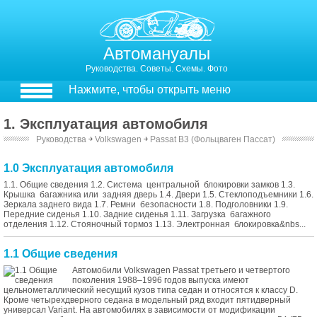
Автомануалы
Руководства. Советы. Схемы. Фото
Нажмите, чтобы открыть меню
1. Эксплуатация автомобиля
Руководства
￫
Volkswagen
￫
Passat B3 (Фольцваген Пассат)
1.0 Эксплуатация автомобиля
1.1. Общие сведения 1.2. Система центральной блокировки замков 1.3.
Крышка багажника или задняя дверь 1.4. Двери 1.5. Стеклоподъемники 1.6.
Зеркала заднего вида 1.7. Ремни безопасности 1.8. Подголовники 1.9.
Передние сиденья 1.10. Задние сиденья 1.11. Загрузка багажного
отделения 1.12. Стояночный тормоз 1.13. Электронная блокировка&nbs...
1.1 Общие сведения
Автомобили Volkswagen Passat третьего и четвертого
поколения 1988–1996 годов выпуска имеют
цельнометаллический несущий кузов типа седан и относятся к классу D.
Кроме четырехдверного седана в модельный ряд входит пятидверный
универсал Variant. На автомобилях в зависимости от модификации