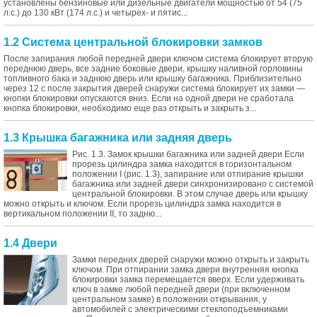
установлены бензиновые или дизельные двигатели мощностью от 54 (75
л.с.) до 130 кВт (174 л.с.) и четырех- и пятис...
1.2 Система центральной блокировки замков
После запирания любой передней двери ключом система блокирует вторую
переднюю дверь, все задние боковые двери, крышку наливной горловины
топливного бака и заднюю дверь или крышку багажника. Приблизительно
через 12 с после закрытия дверей снаружи система блокирует их замки —
кнопки блокировки опускаются вниз. Если на одной двери не сработала
кнопка блокировки, необходимо еще раз открыть и закрыть з...
1.3 Крышка багажника или задняя дверь
Рис. 1.3. Замок крышки багажника или задней двери Если
прорезь цилиндра замка находится в горизонтальном
положении I (рис. 1.3), запирание или отпирание крышки
багажника или задней двери синхронизировано с системой
центральной блокировки. В этом случае дверь или крышку
можно открыть и ключом. Если прорезь цилиндра замка находится в
вертикальном положении II, то задню...
1.4 Двери
Замки передних дверей снаружи можно открыть и закрыть
ключом. При отпирании замка двери внутренняя кнопка
блокировки замка перемещается вверх. Если удерживать
ключ в замке любой передней двери (при включенном
центральном замке) в положении открывания, у
автомобилей с электрическими стеклоподъемниками