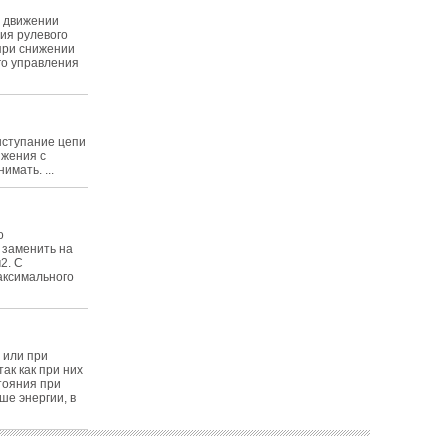
и движении
ция рулевого
при снижении
го управления
ыступание цепи
ижения с
имать. ...
о
 заменить на
2. С
аксимального
 или при
ак как при них
тояния при
е энергии, в