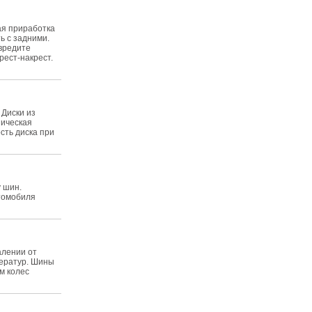
ая приработка
ь с задними.
вредите
рест-накрест.
 Диски из
ническая
сть диска при
 шин.
втомобиля
алении от
ператур. Шины
м колес