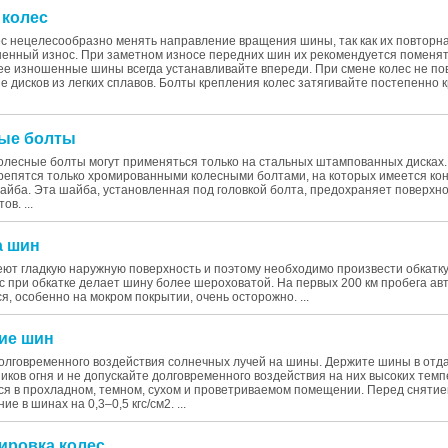
 колес
с нецелесообразно менять направление вращения шины, так как их повторн
енный износ. При заметном износе передних шин их рекомендуется поменят
ее изношенные шины всегда устанавливайте впереди. При смене колес не по
е дисков из легких сплавов. Болты крепления колес затягивайте постепенно к
ные болты
лесные болты могут применяться только на стальных штампованных дисках.
крепятся только хромированными колесными болтами, на которых имеется ко
ба. Эта шайба, установленная под головкой болта, предохраняет поверхно
в. ...
а шин
ют гладкую наружную поверхность и поэтому необходимо произвести обкатку
 при обкатке делает шину более шероховатой. На первых 200 км пробега а
я, особенно на мокром покрытии, очень осторожно. ...
ние шин
олговременного воздействия солнечных лучей на шины. Держите шины в отд
иков огня и не допускайте долговременного воздействия на них высоких тем
я в прохладном, темном, сухом и проветриваемом помещении. Перед снятие
ие в шинах на 0,3–0,5 кгс/см2. ...
сировка колес