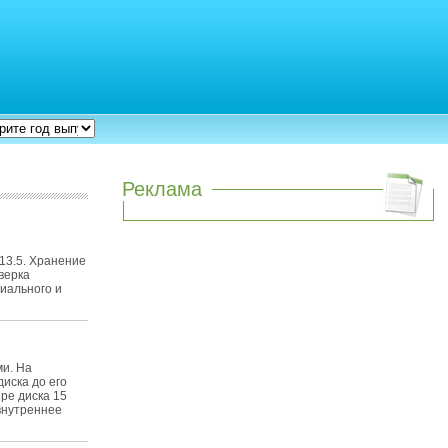
Реклама
 13.5. Хранение
верка
диального и
ми. На
иска до его
ре диска 15
 внутреннее