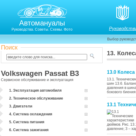
Автомануалы
Руководств
Руководства. Советы. Схемы. Фото
Выбор руководс
Поиск
13. Коле
Volkswagen Passat B3
13.0 Колес
13.1. Техническ
Сервисное обслуживание и эксплуатация
шин 13.6. Балан
давления в шина
1. Эксплуатация автомобиля
бокового биения
2. Техническое обслуживание
13.1 Технич
3. Двигатели
4. Система охлаждения
5. Система питания
дюймов. Рис. 13
давление; 3 – ха
6. Система зажигания