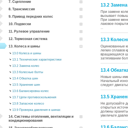
7. Сцепление
13.2 Замена
8. Трансмиссия
При замене коле
вызывает повыш
9. Привод передних колес
При замене мен
лаковое покрыти
10. Подвески
...
11. Рулевое управление
12. Тормозная система
13.3 Колес
13. Колеса и шины
Оцинкованные ко
легких сплавов 
13.0 Колеса и шины
вращающаяся шай
затягивании болто
13.1 Технические характеристики
13.2 Замена колес
13.4 Обкатк
13.3 Колесные болты
Новые шины име
13.4 Обкатка шин
Начальный износ
13.5 Хранение шин
следует двигатьс
13.6 Балансировка колес
13.5 Хране
13.7 Цепи противоскольжения
Не допускайте д
13.8 Запасное колесо
открытых источн
13.9 Проверка давления в шинах
должны хранитьс
увеличьте давлен
14. Системы отопления, вентиляции и
кондиционирования
13.6 Балан