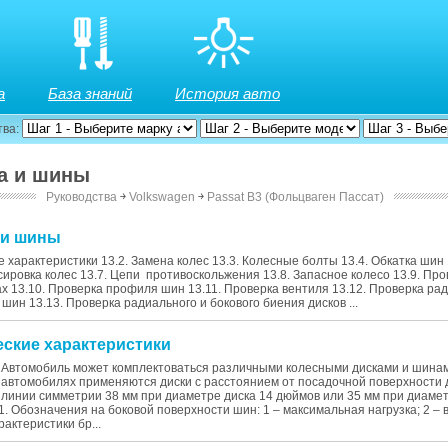
а
База знаний
История авто
тва:
са и шины
Руководства
￫
Volkswagen
￫
Passat B3 (Фольцваген Пассат)
а и шины
ие характеристики 13.2. Замена колес 13.3. Колесные болты 13.4. Обкатка шин
сировка колес 13.7. Цепи противоскольжения 13.8. Запасное колесо 13.9. Про
х 13.10. Проверка профиля шин 13.11. Проверка вентиля 13.12. Проверка ра
 шин 13.13. Проверка радиального и бокового биения дисков ...
еские характеристики
Автомобиль может комплектоваться различными колесными дисками и шина
автомобилях применяются диски с расстоянием от посадочной поверхности д
линии симметрии 38 мм при диаметре диска 14 дюймов или 35 мм при диамет
.1. Обозначения на боковой поверхности шин: 1 – максимальная нагрузка; 2 –
рактеристики бр...