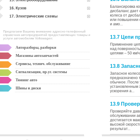
15. Электрооборудование
Балансировка к
16. Кузов
дисбаланс дает 
колеса от дисба
17. Электрические схемы
или повышении с
и амо...
Предлагаем Вашему вниманию адресно-телефонный
справочник автопредприятий предоставляющих товары и
13.7 Цепи 
услуги автомобилям Volkswagen:
Применение цепе
Авторазборы, разборки
над поверхность
цепями – 50 км/ч
Магазины автозапчастей
Сервисы, технич. обслуживание
13.8 Запасн
Сигнализации, пр.уг. системы
Запасное колесо
предназначено т
Тюнинг авто
обычное. После 
установленным з
Шины и диски
ускорения а...
13.9 Прове
Проверяйте давл
обслуживании ав
достигается мак
высокой скорос
результат...