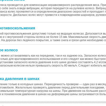
олеса проводится для компенсации неравномерного распределения веса. Пр
о себе знать в виде вибрации, которая передается на рулевое колесо. Вибра
ланса колес проявляется в определенном диапазоне скоростей и пропадает 
корости. Дисбаланс колес могут привести к повреждениям шарниров, рулево
противоскольжения
й противоскольжения допустимо только на ведущих колесах. Допускается в
ю и с внутренней стороны колеса не более 15 мм. Максимальная скорость дв
. На дорогах без ледяного покрытия, а также снега и грязи цепи необходимо сн
ое колесо
 можно устанавливать как на переднюю, так и на заднюю ось. Запасное колес
олько для кратковременного использования и его следует как можно быстрее
установки запасного колеса давление в его шине должно составлять 4,2 кгс/см
апасным колесом нельзя превышать скорость 80 миль/ч. Следует избегать м
рка давления в шинах
ение только в холодных шинах. Периодичность проверки — один раз в месяц
томобиля. Желательно проверять давление перед длительными поездками, т
симальная температурная нагрузка на шины. При движении на большие расс
ти и пониженном давлении в шинах на деформацию шины затрачивается больш