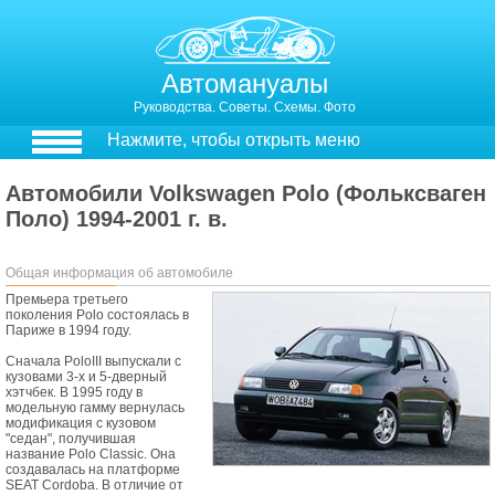
Автомануалы
Руководства. Советы. Схемы. Фото
Нажмите, чтобы открыть меню
Автомобили Volkswagen Polo (Фольксваген
Поло) 1994-2001 г. в.
Общая информация об автомобиле
Премьера третьего
поколения Polo состоялась в
Париже в 1994 году.
Сначала PoloIII выпускали с
кузовами 3-х и 5-дверный
хэтчбек. В 1995 году в
модельную гамму вернулась
модификация с кузовом
"седан", получившая
название Polo Classic. Она
создавалась на платформе
SEAT Cordoba. В отличие от