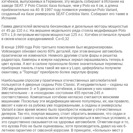
хэтчбеков, выпускаемых в Германии, эту модель собирают в Испании на
заводе SEAT. У Polo Classic база больше, чем у Polo на 4 см, а длина
приблизительно на 40. В 1997 году появился универсал Polo Variant,
созданный на базе универсала SEAT Cordoba Vario. Собирают его также в
Испании.
Гамма двигателей включала бензиновые и дизельные моторы мощностью
от 45 до 110 л.с. На вершине модельного ряда стояла модификация Polo
GTI с 1,6-литровым мотором мощностью 125 л.с. Хэтчбек отличался лучшей
в своем классе аэродинамикой: Сх=0,32
В конце 1999 года Polo третьего поколения был модернизирован.
Volkswagen обновил около 60% деталей, при этом внешне автомобиль
практически не изменился. Немного другими стали фары и решетка
радиатора, бамперы и кожухи наружных зеркал окрашивались теперь в
цвет кузова. А вот в салоне произошли более значительные перемены:
приборная панель стала такой же как и у Lupo, циферблаты получили
окантовку, а "Торпедо" приобрело более округлую форму.
Наибольшим спросом у практичных отечественных автолюбителей
пользуются 4-дверные седаны Polo Classic. И неудивительно – седаны на
390 мм длиннее 3- и 5-дверных хэтчбеков, а багажник у них намного
вместительнее – в «походном» состоянии 455 против 245 л
соответственно. Компактные хэтчбеки негласно считаются женскими
машинами. Поскольку эти модификации менее популярны, их, как правило,
ввозят к нам из-за рубежа уже подержанными, а седаны и универсалы
Variant в свое время можно было приобрести новыми у отечественных
дилеров. Так что, покупая машину, стоит обратить внимание, что седан и
универсал с самого начала могли эксплуатироваться в местных условиях, а
это существенно сказывается на здоровье автомобиля. Отметим еще и то,
что кузова Polo не были оцинкованы, хотя производитель давал на них 6-
летнюю гарантию от сквозной коррозии. В принципе, «больных» мест у