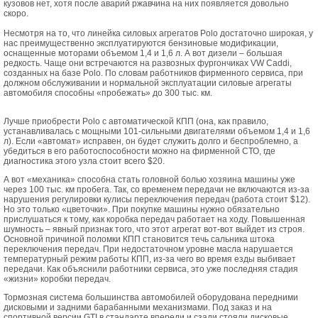
кузовов нет, хотя после аварий ржавчина на них появляется довольно
скоро.
Несмотря на то, что линейка силовых агрегатов Polo достаточно широкая, у
нас преимущественно эксплуатируются бензиновые модификации,
оснащенные моторами объемом 1,4 и 1,6 л. А вот дизели – большая
редкость. Чаще они встречаются на развозных фургончиках VW Caddi,
созданных на базе Polo. По словам работников фирменного сервиса, при
должном обслуживании и нормальной эксплуатации силовые агрегаты
автомобиля способны «пробежать» до 300 тыс. км.
Лучше приобрести Polo с автоматической КПП (она, как правило,
устанавливалась с мощными 101-сильными двигателями объемом 1,4 и 1,6
л). Если «автомат» исправен, он будет служить долго и беспроблемно, а
убедиться в его работоспособности можно на фирменной СТО, где
диагностика этого узла стоит всего $20.
А вот «механика» способна стать головной болью хозяина машины уже
через 100 тыс. км пробега. Так, со временем передачи не включаются из-за
нарушения регулировки кулисы переключения передач (работа стоит $12).
Но это только «цветочки». При покупке машины нужно обязательно
прислушаться к тому, как коробка передач работает на ходу. Повышенная
шумность – явный признак того, что этот агрегат вот-вот выйдет из строя.
Основной причиной поломки КПП становится течь сальника штока
переключения передач. При недостаточном уровне масла нарушается
температурный режим работы КПП, из-за чего во время езды выбивает
передачи. Как объяснили работники сервиса, это уже последняя стадия
«жизни» коробки передач.
Тормозная система большинства автомобилей оборудована передними
дисковыми и задними барабанными механизмами. Под заказ и на
спортивной версии GTI в стандарте впереди и сзади стояли дисковые