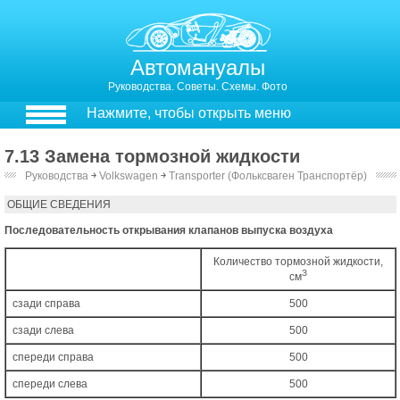
Автомануалы
Руководства. Советы. Схемы. Фото
Нажмите, чтобы открыть меню
7.13 Замена тормозной жидкости
Руководства
￫
Volkswagen
￫
Transporter (Фольксваген Транспортёр)
7.13. Замена тормозной жидкости
ОБЩИЕ СВЕДЕНИЯ
Последовательность открывания клапанов выпуска воздуха
Количество тормозной жидкости,
З
см
сзади справа
500
сзади слева
500
спереди справа
500
спереди слева
500