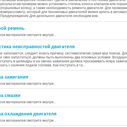
Проверка компрессии позволяет сделать заключение о состоянии двигателя.
результатам проверки можно установить степень износа клапанов или порш
(поршневых колец), а также необходимость ремонта двигателя. Для проверк
компрессометр, который для бензиновых двигателей можно купить в автомаг
Предупреждение Для дизельного двигателя необходим ком...
овой ремень
исок материалов смотрите внутри...
остика неисправностей двигателя
е запускается, следует искать причину, систематически сужая круг поиска. Дл
е смог запуститься, должны быть выполнены два основных условия. Воздуш
ступать в цилиндры и на свечах зажигания должна проскакивать искра зажиг
нать с наличия подачи топлива. Как поступать в та...
ма зажигания
исок материалов смотрите внутри...
ма смазки
исок материалов смотрите внутри...
ма охлаждения двигателя
исок материалов смотрите внутри...