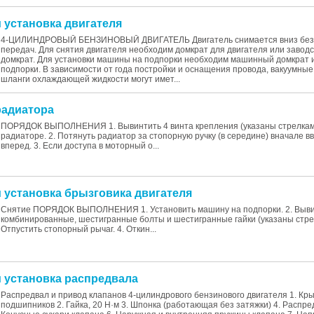
и установка двигателя
4-ЦИЛИНДРОВЫЙ БЕНЗИНОВЫЙ ДВИГАТЕЛЬ Двигатель снимается вниз без 
передач. Для снятия двигателя необходим домкрат для двигателя или заво
домкрат. Для установки машины на подпорки необходим машинный домкрат 
подпорки. В зависимости от года постройки и оснащения провода, вакуумны
шланги охлаждающей жидкости могут имет...
радиатора
ПОРЯДОК ВЫПОЛНЕНИЯ 1. Вывинтить 4 винта крепления (указаны стрелками
радиаторе. 2. Потянуть радиатор за стопорную ручку (в середине) вначале в
вперед. 3. Если доступа в моторный о...
и установка брызговика двигателя
Снятие ПОРЯДОК ВЫПОЛНЕНИЯ 1. Установить машину на подпорки. 2. Выв
комбинированные, шестигранные болты и шестигранные гайки (указаны стрел
Отпустить стопорный рычаг. 4. Откин...
и установка распредвала
Распредвал и привод клапанов 4-цилиндрового бензинового двигателя 1. Кр
подшипников 2. Гайка, 20 Н·м 3. Шпонка (работающая без затяжки) 4. Распре