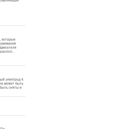
аправляющая
, которые
служивания
 двигателя
распол...
ый электрод 4.
ла может быть
быть сняты и