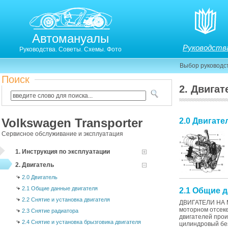
Автомануалы
Руководств
Руководства. Советы. Схемы. Фото
Выбор руководс
Поиск
2. Двигат
Volkswagen Transporter
2.0 Двигате
Сервисное обслуживание и эксплуатация
1. Инструкция по эксплуатации
2. Двигатель
2.0 Двигатель
2.1 Общие данные двигателя
2.1 Общие 
2.2 Снятие и установка двигателя
ДВИГАТЕЛИ НА М
моторном отсеке
2.3 Снятие радиатора
двигателей прои
2.4 Снятие и установка брызговика двигателя
цилиндровый без