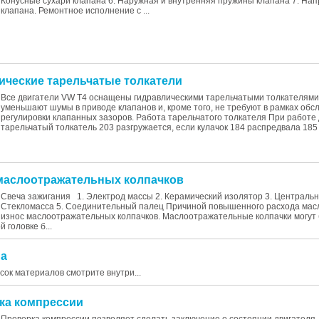
Конусные сухари клапана 6. Наружная и внутренняя пружины клапана 7. Н
клапана. Ремонтное исполнение с ...
лические тарельчатые толкатели
Все двигатели VW T4 оснащены гидравлическими тарельчатыми толкателями
уменьшают шумы в приводе клапанов и, кроме того, не требуют в рамках об
регулировки клапанных зазоров. Работа тарельчатого толкателя При работе
тарельчатый толкатель 203 разгружается, если кулачок 184 распредвала 185 
 маслоотражательных колпачков
Свеча зажигания 1. Электрод массы 2. Керамический изолятор 3. Центральн
Стекломасса 5. Соединительный палец Причиной повышенного расхода мас
износ маслоотражательных колпачков. Маслоотражательные колпачки могут 
 головке б...
на
исок материалов смотрите внутри...
рка компрессии