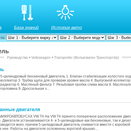
а
База знаний
История авто
тва:
ель
Руководства
￫
Volkswagen
￫
Transporter (Фольксваген Транспортёр)
ль
5-цилиндровый бензиновый двигатель 1. Клапан стабилизации холостого ход
коллектор 3. Трубка щупа для проверки уровня масла 4. Выпускной коллекто
радиатор 6. Масляный фильтр 7. Резьбовая пробка слива масла 8. Маслозал
горловина 9. Дроссельная з...
данные двигателя
ИКРОАВТОБУСАХ VW T4 На VW T4 принято поперечное расположение двига
. Двигатели устанавливаются 4- и 5-цилиндровые как бензиновые, так и диз
зводится вниз, причем 5-цилидровый двигатель снимается вместе с коробкой 
 нее. Работы на двигателе осложнены короткой крышко...