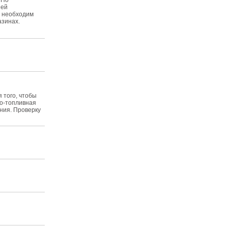
 По
ней
и необходим
азинах.
я того, чтобы
но-топливная
ания. Проверку