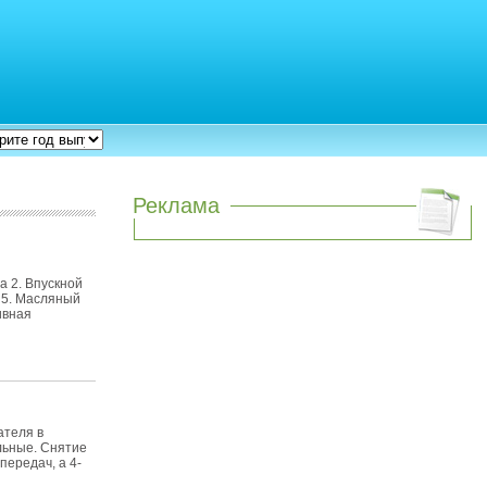
Реклама
а 2. Впускной
р 5. Масляный
ивная
теля в
ельные. Снятие
передач, а 4-