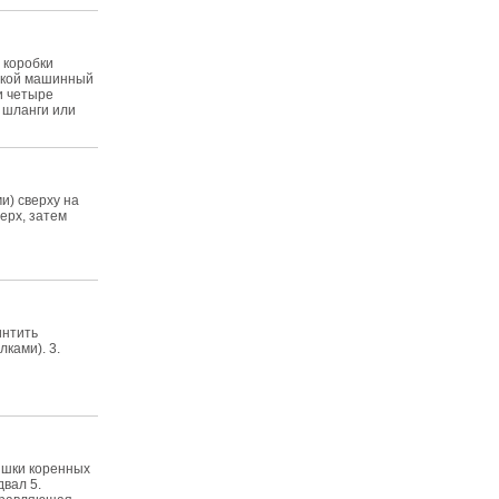
коробки
дской машинный
и четыре
е шланги или
) сверху на
верх, затем
интить
ками). 3.
ышки коренных
двал 5.