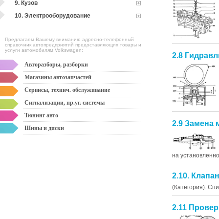
9. Кузов
10. Электрооборудование
Предлагаем Вашему вниманию адресно-телефонный
справочник автопредприятий предоставляющих товары и
услуги автомобилям Volkswagen:
2.8 Гидрав
Авторазборы, разборки
Магазины автозапчастей
Сервисы, технич. обслуживание
Сигнализации, пр.уг. системы
Тюнинг авто
2.9 Замена
Шины и диски
на установленной
2.10. Клапа
(Категория). Сп
2.11 Прове