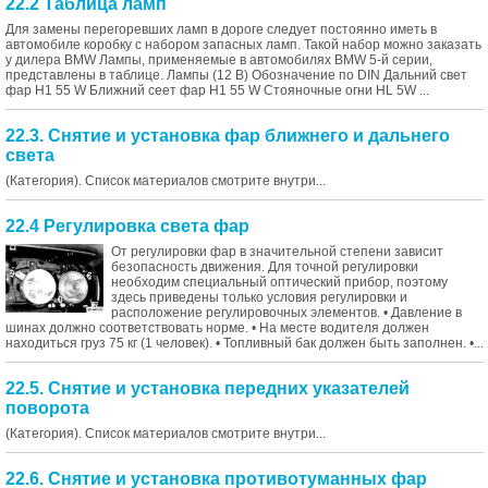
22.2 Таблица ламп
Для замены перегоревших ламп в дороге следует постоянно иметь в
автомобиле коробку с набором запасных ламп. Такой набор можно заказать
у дилера BMW Лампы, применяемые в автомобилях BMW 5-й серии,
представлены в таблице. Лампы (12 В) Обозначение пo DIN Дальний свет
фар Н1 55 W Ближний сеет фар Н1 55 W Стояночные огни HL 5W ...
22.3. Снятие и установка фар ближнего и дальнего
света
(Категория). Список материалов смотрите внутри...
22.4 Регулировка света фар
От регулировки фар в значительной степени зависит
безопасность движения. Для точной регулировки
необходим специальный оптический прибор, поэтому
здесь приведены только условия регулировки и
расположение регулировочных элементов. • Давление в
шинах должно соответствовать норме. • На месте водителя должен
находиться груз 75 кг (1 человек). • Топливный бак должен быть заполнен. •...
22.5. Снятие и установка передних указателей
поворота
(Категория). Список материалов смотрите внутри...
22.6. Снятие и установка противотуманных фар