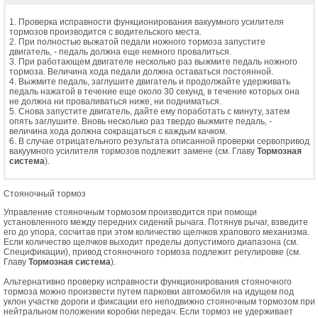
1. Проверка исправности функционирования вакуумного усилителя
тормозов производится с водительского места.
2. При полностью выжатой педали ножного тормоза запустите
двигатель, - педаль должна еще немного провалиться.
3. При работающем двигателе несколько раз выжмите педаль ножного
тормоза. Величина хода педали должна оставаться постоянной.
4. Выжмите педаль, заглушите двигатель и продолжайте удерживать
педаль нажатой в течение еще около 30 секунд, в течение которых она
не должна ни проваливаться ниже, ни подниматься.
5. Снова запустите двигатель, дайте ему поработать с минуту, затем
опять заглушите. Вновь несколько раз твердо выжмите педаль, -
величина хода должна сокращаться с каждым качком.
6. В случае отрицательного результата описанной проверки сервопривод
вакуумного усилителя тормозов подлежит замене (см. Главу
Тормозная
система
).
Стояночный тормоз
Управление стояночным тормозом производится при помощи
установленного между передних сидений рычага. Потянув рычаг, взведите
его до упора, сосчитав при этом количество щелчков храпового механизма.
Если количество щелчков выходит пределы допустимого диапазона (см.
Спецификации), привод стояночного тормоза подлежит регулировке (см.
Главу
Тормозная система
).
Альтернативно проверку исправности функционирования стояночного
тормоза можно произвести путем парковки автомобиля на идущем под
уклон участке дороги и фиксации его неподвижно стояночным тормозом при
нейтральном положении коробки передач. Если тормоз не удерживает