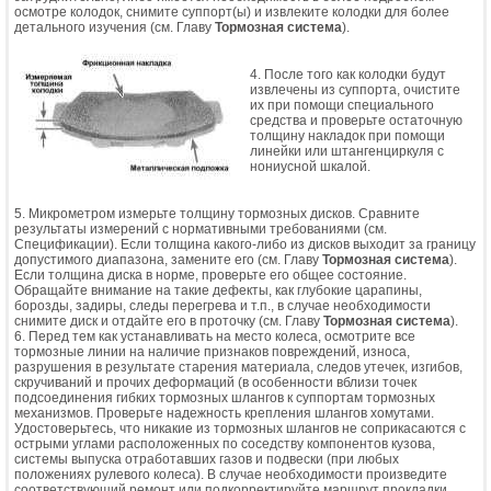
осмотре колодок, снимите суппорт(ы) и извлеките колодки для более
детального изучения (см. Главу
Тормозная система
).
4. После того как колодки будут
извлечены из суппорта, очистите
их при помощи специального
средства и проверьте остаточную
толщину накладок при помощи
линейки или штангенциркуля с
нониусной шкалой.
5. Микрометром измерьте толщину тормозных дисков. Сравните
результаты измерений с нормативными требованиями (см.
Спецификации). Если толщина какого-либо из дисков выходит за границу
допустимого диапазона, замените его (см. Главу
Тормозная система
).
Если толщина диска в норме, проверьте его общее состояние.
Обращайте внимание на такие дефекты, как глубокие царапины,
борозды, задиры, следы перегрева и т.п., в случае необходимости
снимите диск и отдайте его в проточку (см. Главу
Тормозная система
).
6. Перед тем как устанавливать на место колеса, осмотрите все
тормозные линии на наличие признаков повреждений, износа,
разрушения в результате старения материала, следов утечек, изгибов,
скручиваний и прочих деформаций (в особенности вблизи точек
подсоединения гибких тормозных шлангов к суппортам тормозных
механизмов. Проверьте надежность крепления шлангов хомутами.
Удостоверьтесь, что никакие из тормозных шлангов не соприкасаются с
острыми углами расположенных по соседству компонентов кузова,
системы выпуска отработавших газов и подвески (при любых
положениях рулевого колеса). В случае необходимости произведите
соответствующий ремонт или подкорректируйте маршрут прокладки