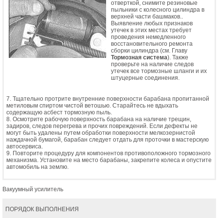
отверткой, снимите резиновые
пыльники с колесного цилиндра в
верхней части башмаков..
Выявление любых признаков
утечек в этих местах требует
проведения немедленного
восстановительного ремонта
сборки цилиндра (см. Главу
Тормозная система
). Также
проверьте на наличие следов
утечек все тормозные шланги и их
штуцерные соединения.
7. Тщательно протрите внутренние поверхности барабана пропитанной
метиловым спиртом чистой ветошью. Старайтесь не вдыхать
содержащую асбест тормозную пыль.
8. Осмотрите рабочую поверхность барабана на наличие трещин,
задиров, следов перегрева и прочих повреждений. Если дефекты не
могут быть удалены путем обработки поверхности мелкозернистой
наждачной бумагой, барабан следует отдать для проточки в мастерскую
автосервиса.
9. Повторите процедуру для компонентов противоположного тормозного
механизма. Установите на место барабаны, закрепите колеса и опустите
автомобиль на землю.
Вакуумный усилитель
ПОРЯДОК ВЫПОЛНЕНИЯ