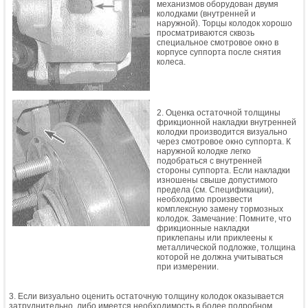
механизмов оборудован двумя
колодками (внутренней и
наружной). Торцы колодок хорошо
просматриваются сквозь
специальное смотровое окно в
корпусе суппорта после снятия
колеса.
2. Оценка остаточной толщины
фрикционной накладки внутренней
колодки производится визуально
через смотровое окно суппорта. К
наружной колодке легко
подобраться с внутренней
стороны суппорта. Если накладки
изношены свыше допустимого
предела (см. Спецификации),
необходимо произвести
комплексную замену тормозных
колодок. Замечание: Помните, что
фрикционные накладки
приклепаны или приклеены к
металлической подложке, толщина
которой не должна учитываться
при измерении.
3. Если визуально оценить остаточную толщину колодок оказывается
затруднительно, либо имеется необходимость в более подробном