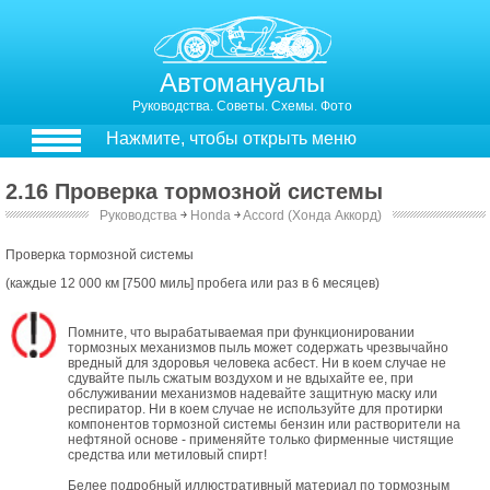
Автомануалы
Руководства. Советы. Схемы. Фото
Нажмите, чтобы открыть меню
2.16 Проверка тормозной системы
Руководства
￫
Honda
￫
Accord (Хонда Аккорд)
Проверка тормозной системы
(каждые 12 000 км [7500 миль] пробега или раз в 6 месяцев)
Помните, что вырабатываемая при функционировании
тормозных механизмов пыль может содержать чрезвычайно
вредный для здоровья человека асбест. Ни в коем случае не
сдувайте пыль сжатым воздухом и не вдыхайте ее, при
обслуживании механизмов надевайте защитную маску или
респиратор. Ни в коем случае не используйте для протирки
компонентов тормозной системы бензин или растворители на
нефтяной основе - применяйте только фирменные чистящие
средства или метиловый спирт!
Белее подробный иллюстративный материал по тормозным